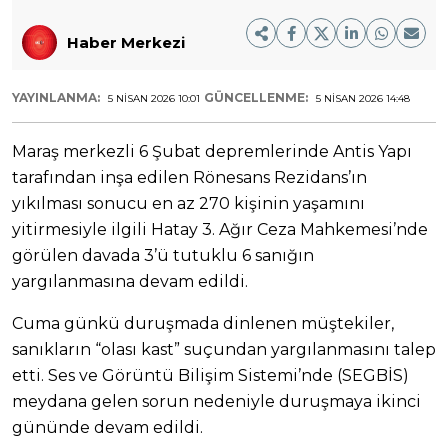
Haber Merkezi
YAYINLANMA:
GÜNCELLENME:
5 NISAN 2026 10:01
5 NISAN 2026 14:48
Maraş merkezli 6 Şubat depremlerinde Antis Yapı
tarafından inşa edilen Rönesans Rezidans’ın
yıkılması sonucu en az 270 kişinin yaşamını
yitirmesiyle ilgili Hatay 3. Ağır Ceza Mahkemesi’nde
görülen davada 3’ü tutuklu 6 sanığın
yargılanmasına devam edildi.
Cuma günkü duruşmada dinlenen müştekiler,
sanıkların “olası kast” suçundan yargılanmasını talep
etti. Ses ve Görüntü Bilişim Sistemi’nde (SEGBİS)
meydana gelen sorun nedeniyle duruşmaya ikinci
gününde devam edildi.