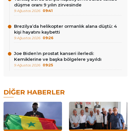
düşme oranı 9 yılın zirvesinde
9 Ağustos 2026
09:41
Brezilya’da helikopter ormanlık alana düştü: 4
kişi hayatını kaybetti
9 Ağustos 2026
09:26
Joe Biden’ın prostat kanseri ilerledi:
Kemiklerine ve başka bölgelere yayıldı
9 Ağustos 2026
09:25
DIĞER HABERLER