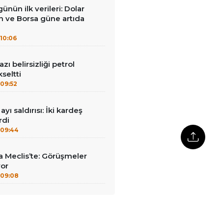
ünün ilk verileri: Dolar
ın ve Borsa güne artıda
10:06
ı belirsizliği petrol
kseltti
09:52
ayı saldırısı: İki kardeş
rdi
09:44
 Meclis’te: Görüşmeler
yor
09:08