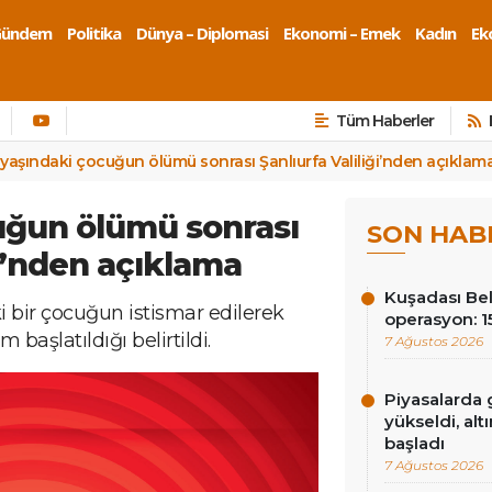
Gündem
Politika
Dünya – Diplomasi
Ekonomi – Emek
Kadın
Eko
Tüm Haberler
 yaşındaki çocuğun ölümü sonrası Şanlıurfa Valiliği’nden açıklam
uğun ölümü sonrası
SON HAB
ği’nden açıklama
Kuşadası Be
aki bir çocuğun istismar edilerek
operasyon: 15
m başlatıldığı belirtildi.
7 Ağustos 2026
Piyasalarda g
yükseldi, alt
başladı
7 Ağustos 2026