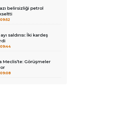
ı belirsizliği petrol
kseltti
09:52
ayı saldırısı: İki kardeş
rdi
09:44
 Meclis’te: Görüşmeler
yor
09:08