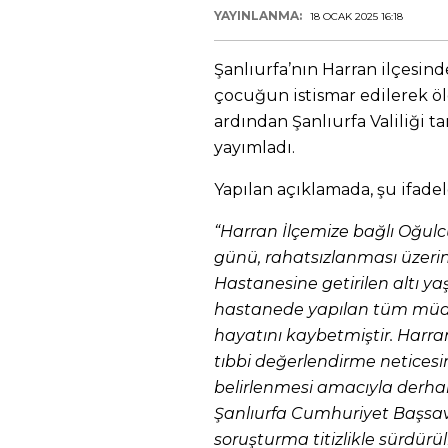
YAYINLANMA:
18 OCAK 2025 16:18
Şanlıurfa’nın Harran ilçesinde
çocuğun istismar edilerek ö
ardından Şanlıurfa Valiliği ta
yayımladı.
Yapılan açıklamada, şu ifadele
“Harran İlçemize bağlı Oğul
günü, rahatsızlanması üzerin
Hastanesine getirilen altı ya
hastanede yapılan tüm müd
hayatını kaybetmiştir. Harra
tıbbi değerlendirme neticesi
belirlenmesi amacıyla derhal 
Şanlıurfa Cumhuriyet Başsavc
soruşturma titizlikle sürdürü