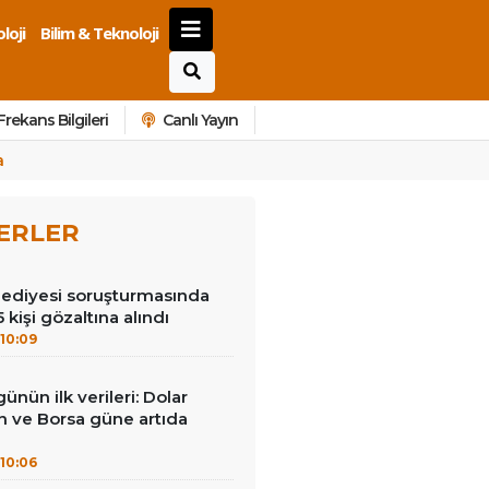
loji
Bilim & Teknoloji
Frekans Bilgileri
Canlı Yayın
a
ERLER
lediyesi soruşturmasında
 kişi gözaltına alındı
10:09
ünün ilk verileri: Dolar
ın ve Borsa güne artıda
10:06