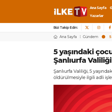
Ana Sayfa
Yazarlar
Bizi Takip Edin:
Ana Sayfa
Gündem
5
5 yaşındaki çoc
Şanlıurfa Valili
Şanlıurfa Valiliği, 5 yaşınd
öldürülmesiyle ilgili adli işle