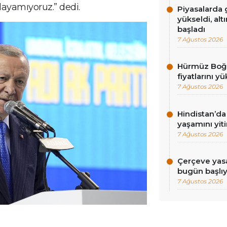
layamıyoruz.” dedi.
Piyasalarda g
yükseldi, alt
başladı
7 Ağustos 2026
Hürmüz Boğaz
fiyatlarını yü
7 Ağustos 2026
Hindistan’da 
yaşamını yiti
7 Ağustos 2026
Çerçeve yasa
bugün başlı
7 Ağustos 2026