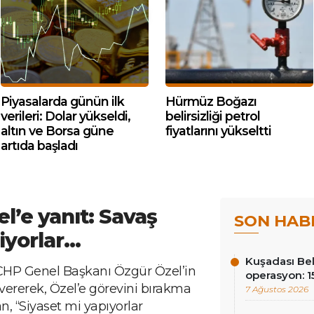
Piyasalarda günün ilk
Hürmüz Boğazı
verileri: Dolar yükseldi,
belirsizliği petrol
altın ve Borsa güne
fiyatlarını yükseltti
artıda başladı
l’e yanıt: Savaş
SON HAB
iyorlar…
Kuşadası Be
HP Genel Başkanı Özgür Özel’in
operasyon: 15
t vererek, Özel’e görevini bırakma
7 Ağustos 2026
, “Siyaset mi yapıyorlar