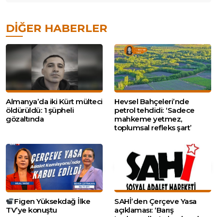
DIĞER HABERLER
Almanya’da iki Kürt mülteci
Hevsel Bahçeleri’nde
öldürüldü: 1 şüpheli
petrol tehdidi: ‘Sadece
gözaltında
mahkeme yetmez,
toplumsal refleks şart’
Figen Yüksekdağ İlke
SAHİ’den Çerçeve Yasa
TV’ye konuştu
açıklaması: ‘Barış