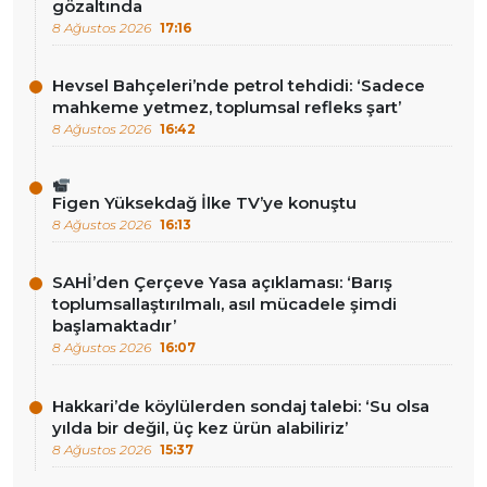
gözaltında
8 Ağustos 2026
17:16
Hevsel Bahçeleri’nde petrol tehdidi: ‘Sadece
mahkeme yetmez, toplumsal refleks şart’
8 Ağustos 2026
16:42
Figen Yüksekdağ İlke TV’ye konuştu
8 Ağustos 2026
16:13
SAHİ’den Çerçeve Yasa açıklaması: ‘Barış
toplumsallaştırılmalı, asıl mücadele şimdi
başlamaktadır’
8 Ağustos 2026
16:07
Hakkari’de köylülerden sondaj talebi: ‘Su olsa
yılda bir değil, üç kez ürün alabiliriz’
8 Ağustos 2026
15:37