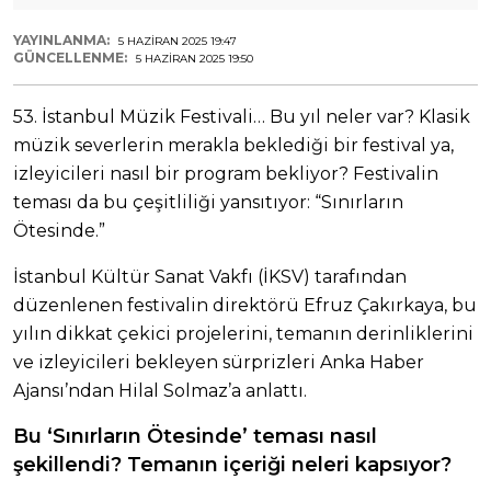
YAYINLANMA:
5 HAZIRAN 2025 19:47
GÜNCELLENME:
5 HAZIRAN 2025 19:50
53. İstanbul Müzik Festivali… Bu yıl neler var? Klasik
müzik severlerin merakla beklediği bir festival ya,
izleyicileri nasıl bir program bekliyor? Festivalin
teması da bu çeşitliliği yansıtıyor: “Sınırların
Ötesinde.”
İstanbul Kültür Sanat Vakfı (İKSV) tarafından
düzenlenen festivalin direktörü Efruz Çakırkaya, bu
yılın dikkat çekici projelerini, temanın derinliklerini
ve izleyicileri bekleyen sürprizleri Anka Haber
Ajansı’ndan Hilal Solmaz’a anlattı.
Bu ‘Sınırların Ötesinde’ teması nasıl
şekillendi? Temanın içeriği neleri kapsıyor?