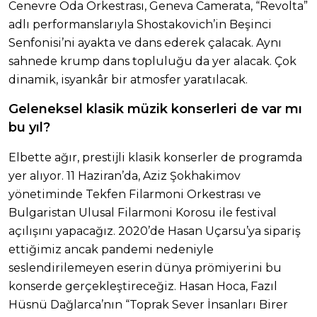
Cenevre Oda Orkestrası, Geneva Camerata, “Revolta”
adlı performanslarıyla Shostakovich’in Beşinci
Senfonisi’ni ayakta ve dans ederek çalacak. Aynı
sahnede krump dans topluluğu da yer alacak. Çok
dinamik, isyankâr bir atmosfer yaratılacak.
Geleneksel klasik müzik konserleri de var mı
bu yıl?
Elbette ağır, prestijli klasik konserler de programda
yer alıyor. 11 Haziran’da, Aziz Şokhakimov
yönetiminde Tekfen Filarmoni Orkestrası ve
Bulgaristan Ulusal Filarmoni Korosu ile festival
açılışını yapacağız. 2020’de Hasan Uçarsu’ya sipariş
ettiğimiz ancak pandemi nedeniyle
seslendirilemeyen eserin dünya prömiyerini bu
konserde gerçekleştireceğiz. Hasan Hoca, Fazıl
Hüsnü Dağlarca’nın “Toprak Sever İnsanları Birer