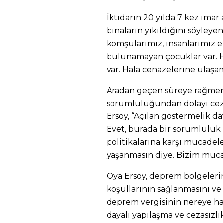
İktidarın 20 yılda 7 kez imar a
binaların yıkıldığını söyleyen
komşularımız, insanlarımız enk
bulunamayan çocuklar var. H
var. Hala cenazelerine ulaşa
Aradan geçen süreye rağmen
sorumluluğundan dolayı cez
Ersoy, “Açılan göstermelik d
Evet, burada bir sorumluluk v
politikalarına karşı mücadel
yaşanmasın diye. Bizim müc
Oya Ersoy, deprem bölgeleri
koşullarının sağlanmasını ve
deprem vergisinin nereye har
dayalı yapılaşma ve cezasızlı