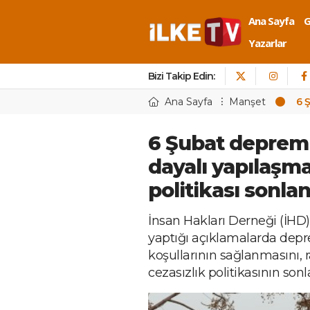
Ana Sayfa
Yazarlar
Bizi Takip Edin:
Ana Sayfa
Manşet
6 Ş
6 Şubat depreml
dayalı yapılaşma
politikası sonlan
İnsan Hakları Derneği (İHD
yaptığı açıklamalarda dep
koşullarının sağlanmasını, 
cezasızlık politikasının sonl