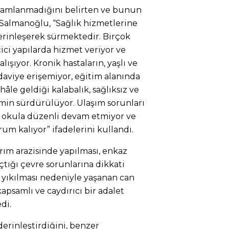
amamlanmadığını belirten ve bunun
 Salmanoğlu, “Sağlık hizmetlerine
erinleşerek sürmektedir. Birçok
ci yapılarda hizmet veriyor ve
ışıyor. Kronik hastaların, yaşlı ve
daviye erişemiyor, eğitim alanında
 hâle geldiği kalabalık, sağlıksız ve
min sürdürülüyor. Ulaşım sorunları
 okula düzenli devam etmiyor ve
um kalıyor” ifadelerini kullandı.
rım arazisinde yapılması, enkaz
çtığı çevre sorunlarına dikkati
 yıkılması nedeniyle yaşanan can
apsamlı ve caydırıcı bir adalet
di.
derinleştirdiğini, benzer