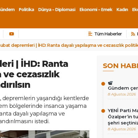
Gündem
Politika
Dünya – Diplomasi
Ekonomi – Emek
Kadın
Eko
Tüm Haberler
ubat depremleri | İHD: Ranta dayalı yapılaşma ve cezasızlık politik
eri | İHD: Ranta
SON HAB
 ve cezasızlık
dırılsın
Gündem çer
8 Ağustos 2026
), depremlerin yaşandığı kentlerde
rem bölgelerinde insanca yaşama
YENİ Parti M
ranta dayalı yapılaşma ve
Özalper’in t
andırılmasını istedi.
şehri seçtini
8 Ağustos 2026