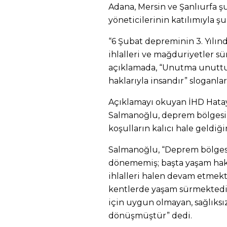
Adana, Mersin ve Şanlıurfa şu
yöneticilerinin katılımıyla ş
“6 Şubat depreminin 3. Yılınd
ihlalleri ve mağduriyetler sü
açıklamada, “Unutma unuttur
haklarıyla insandır” sloganları
Açıklamayı okuyan İHD Hata
Salmanoğlu, deprem bölgesi
koşulların kalıcı hale geldiği
Salmanoğlu, “Deprem bölges
dönememiş; başta yaşam hakk
ihlalleri halen devam etmek
kentlerde yaşam sürmektedir
için uygun olmayan, sağlıks
dönüşmüştür” dedi.