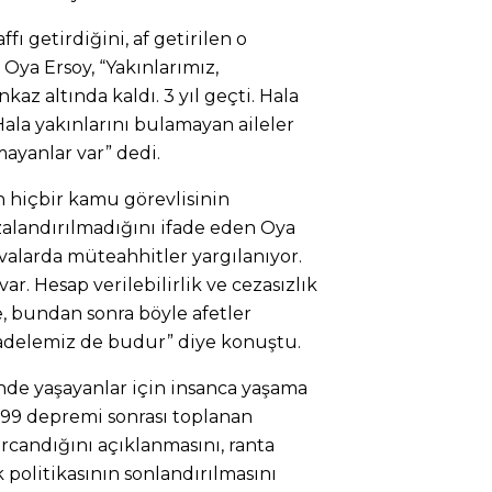
ffı getirdiğini, af getirilen o
 Oya Ersoy, “Yakınlarımız,
az altında kaldı. 3 yıl geçti. Hala
ala yakınlarını bulamayan aileler
mayanlar var” dedi.
 hiçbir kamu görevlisinin
alandırılmadığını ifade eden Oya
avalarda müteahhitler yargılanıyor.
ar. Hesap verilebilirlik ve cezasızlık
e, bundan sonra böyle afetler
adelemiz de budur” diye konuştu.
nde yaşayanlar için insanca yaşama
 99 depremi sonrası toplanan
candığını açıklanmasını, ranta
k politikasının sonlandırılmasını