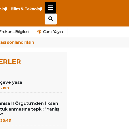
loji
Bilim & Teknoloji
Frekans Bilgileri
Canlı Yayın
ası sonlandırılsın
ERLER
çeve yasa
21:18
anisa İl Örgütü’nden İlksen
utuklanmasına tepki: “Yanlış
z”
20:43