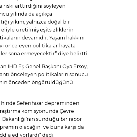
riski arttırdığını söyleyen
cü yılında da açıkça
tığı yıkım, yalnızca doğal bir
eliyle üretilmiş eşitsizliklerin,
itikaların devamıdır. Yaşam hakkını
yı önceleyen politikalar hayata
ler sona ermeyecektir” diye belirtti.
n İHD Eş Genel Başkanı Oya Ersoy,
rantı önceleyen politikaların sonucu
emin önceden öngörüldüğünü
rihinde Seferihisar depreminden
 araştırma komisyonunda Çevre
ği Bakanlığı’nın sunduğu bir rapor
premin olacağını ve buna karşı da
ddia ediyorlardı” dedi.