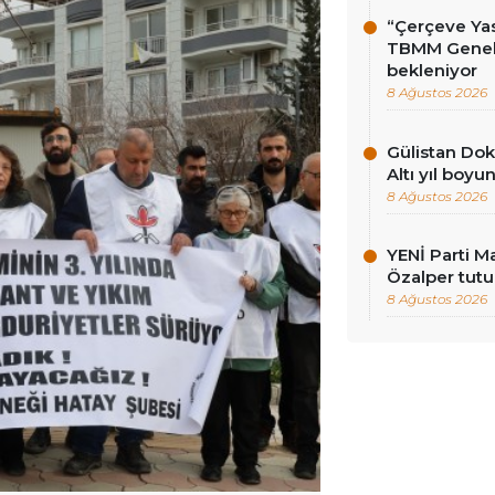
“Çerçeve Yas
TBMM Genel 
bekleniyor
8 Ağustos 2026
Gülistan Dok
Altı yıl boy
8 Ağustos 2026
YENİ Parti Ma
Özalper tutu
8 Ağustos 2026