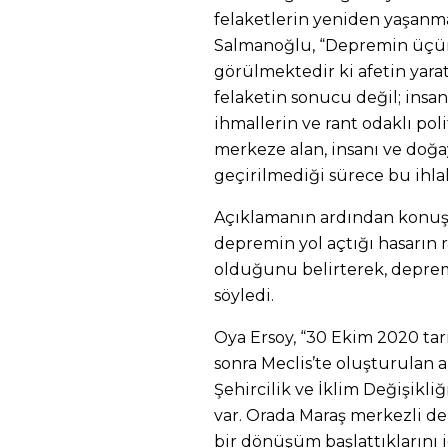
felaketlerin yeniden yaşanma 
Salmanoğlu, “Depremin üçün
görülmektedir ki afetin yarat
felaketin sonucu değil; insan 
ihmallerin ve rant odaklı pol
merkeze alan, insanı ve doğa
geçirilmediği sürece bu ihlal
Açıklamanın ardından konuşa
depremin yol açtığı hasarın 
olduğunu belirterek, depr
söyledi.
Oya Ersoy, “30 Ekim 2020 ta
sonra Meclis’te oluşturulan
Şehircilik ve İklim Değişikli
var. Orada Maraş merkezli de
bir dönüşüm başlattıklarını i