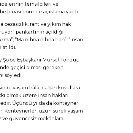
belerinin temsilcileri ve
ube binası önünde açıklama yaptı.
a cezasızlık, rant ve yıkım hak
rüyor” pankartının açıldığı
ma”, “Ma nihna nihna hon”, “İnsan
 atıldı.
y Şube Eşbaşkanı Mürsel Tonguç
nde geçici olması gereken
ni söyledi.
inde yaşam hâlâ olağan koşullara
ı olmak üzere insan hakları
tedir. Üçüncü yılda da konteyner
. Konteynerler, uzun süreli yaşam
ız ve güvencesiz mekânlara