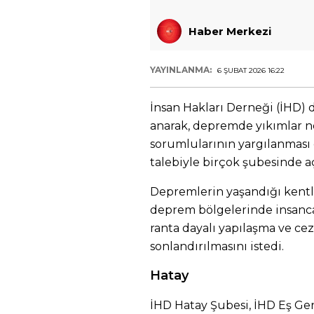
Haber Merkezi
YAYINLANMA:
6 ŞUBAT 2026 16:22
İnsan Hakları Derneği (İHD) 
anarak, depremde yıkımlar n
sorumlularının yargılanması c
talebiyle birçok şubesinde a
Depremlerin yaşandığı kentl
deprem bölgelerinde insanca
ranta dayalı yapılaşma ve ceza
sonlandırılmasını istedi.
Hatay
İHD Hatay Şubesi, İHD Eş Ge