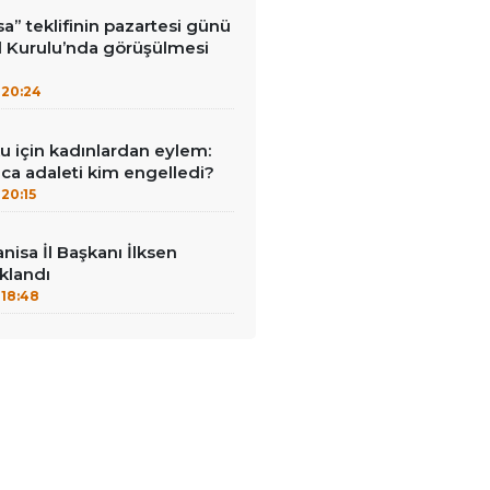
a” teklifinin pazartesi günü
Kurulu’nda görüşülmesi
20:24
u için kadınlardan eylem:
unca adaleti kim engelledi?
20:15
nisa İl Başkanı İlksen
klandı
18:48