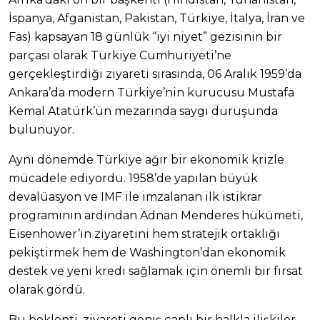
İspanya, Afganistan, Pakistan, Türkiye, İtalya, İran ve
Fas) kapsayan 18 günlük “iyi niyet” gezisinin bir
parçası olarak Türkiye Cumhuriyeti’ne
gerçekleştirdiği ziyareti sırasında, 06 Aralık 1959’da
Ankara’da modern Türkiye’nin kurucusu Mustafa
Kemal Atatürk’ün mezarında saygı duruşunda
bulunuyor.
Aynı dönemde Türkiye ağır bir ekonomik krizle
mücadele ediyordu. 1958’de yapılan büyük
devalüasyon ve IMF ile imzalanan ilk istikrar
programının ardından Adnan Menderes hükümeti,
Eisenhower’ın ziyaretini hem stratejik ortaklığı
pekiştirmek hem de Washington’dan ekonomik
destek ve yeni kredi sağlamak için önemli bir fırsat
olarak gördü.
Bu beklenti, ziyareti geniş çaplı bir halkla ilişkiler