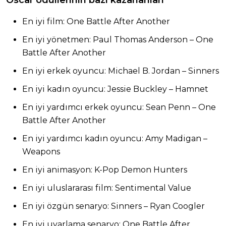
Oscar ödüllerinin bazı kazananları
En iyi film: One Battle After Another
En iyi yönetmen: Paul Thomas Anderson – One
Battle After Another
En iyi erkek oyuncu: Michael B. Jordan – Sinners
En iyi kadın oyuncu: Jessie Buckley – Hamnet
En iyi yardımcı erkek oyuncu: Sean Penn – One
Battle After Another
En iyi yardımcı kadın oyuncu: Amy Madigan –
Weapons
En iyi animasyon: K-Pop Demon Hunters
En iyi uluslararası film: Sentimental Value
En iyi özgün senaryo: Sinners – Ryan Coogler
En iyi uyarlama senaryo: One Battle After