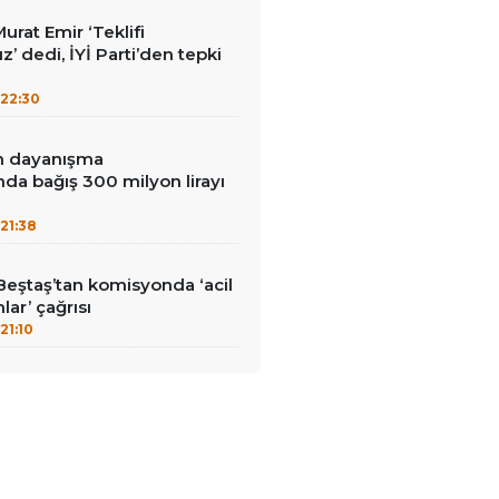
Murat Emir ‘Teklifi
’ dedi, İYİ Parti’den tepki
22:30
in dayanışma
a bağış 300 milyon lirayı
21:38
Beştaş’tan komisyonda ‘acil
lar’ çağrısı
21:10