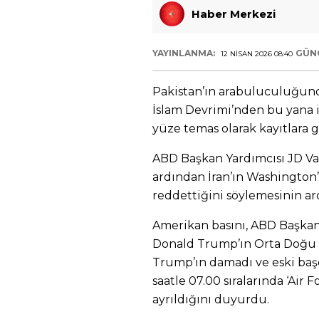
Haber Merkezi
YAYINLANMA:
GÜN
12 NISAN 2026 08:40
Pakistan’ın arabuluculuğund
İslam Devrimi’nden bu yana i
yüze temas olarak kayıtlara 
ABD Başkan Yardımcısı JD Va
ardından İran’ın Washington’
reddettiğini söylemesinin ar
Amerikan basını, ABD Başkan
Donald Trump’ın Orta Doğu Ö
Trump’ın damadı ve eski baş
saatle 07.00 sıralarında ‘Air 
ayrıldığını duyurdu.