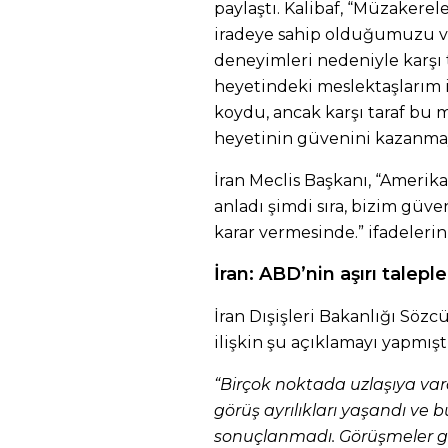
paylaştı. Kalibaf, “Müzakerel
iradeye sahip olduğumuzu vu
deneyimleri nedeniyle karşı 
heyetindeki meslektaşlarım i
koydu, ancak karşı taraf bu
heyetinin güvenini kazanmay
İran Meclis Başkanı, “Amerika
anladı şimdi sıra, bizim gü
karar vermesinde.” ifadelerin
İran: ABD’nin aşırı talep
İran Dışişleri Bakanlığı Söz
ilişkin şu açıklamayı yapmıştı
“Birçok noktada uzlaşıya va
görüş ayrılıkları yaşandı ve 
sonuçlanmadı. Görüşmeler g