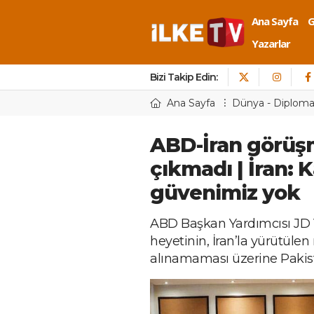
Ana Sayfa
Yazarlar
Bizi Takip Edin:
Ana Sayfa
Dünya - Diploma
ABD-İran görüş
çıkmadı | İran: K
güvenimiz yok
ABD Başkan Yardımcısı JD 
heyetinin, İran’la yürütül
alınamaması üzerine Pakistan