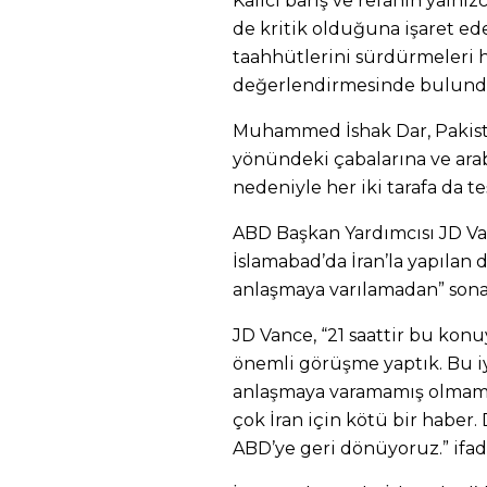
Kalıcı barış ve refahın yalnı
de kritik olduğuna işaret ede
taahhütlerini sürdürmeleri 
değerlendirmesinde bulund
Muhammed İshak Dar, Pakista
yönündeki çabalarına ve ara
nedeniyle her iki tarafa da te
ABD Başkan Yardımcısı JD Va
İslamabad’da İran’la yapılan
anlaşmaya varılamadan” sona 
JD Vance, “21 saattir bu konuy
önemli görüşme yaptık. Bu iy
anlaşmaya varamamış olmamı
çok İran için kötü bir haber.
ABD’ye geri dönüyoruz.” ifad