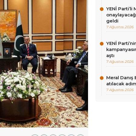
YENİ Parti’li 
onaylayacağız
geldi
7 Ağustos 2026
YENİ Parti’n
kampanyasınd
aştı
7 Ağustos 2026
Meral Danış 
atılacak adım
7 Ağustos 2026