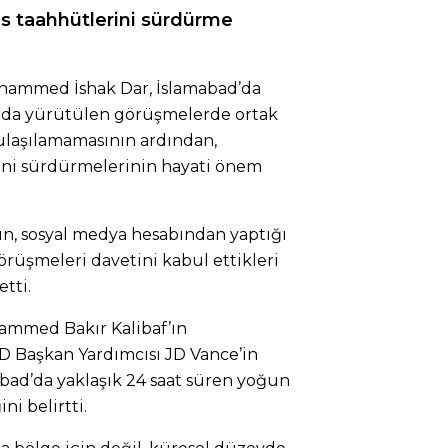
es taahhütlerini sürdürme
uhammed İshak Dar, İslamabad’da
ında yürütülen görüşmelerde ortak
ulaşılamamasının ardından,
rini sürdürmelerinin hayati önem
nın, sosyal medya hesabından yaptığı
örüşmeleri davetini kabul ettikleri
tti.
hammed Bakır Kalibaf’ın
D Başkan Yardımcısı JD Vance’in
abad’da yaklaşık 24 saat süren yoğun
i belirtti.