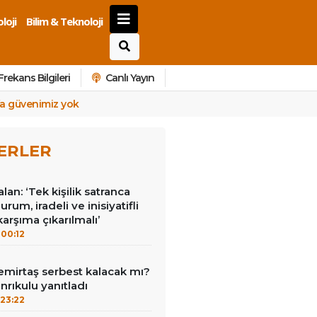
loji
Bilim & Teknoloji
Frekans Bilgileri
Canlı Yayın
fa güvenimiz yok
ERLER
an: ‘Tek kişilik satranca
um, iradeli ve inisiyatifli
arşıma çıkarılmalı’
00:12
emirtaş serbest kalacak mı?
nrıkulu yanıtladı
23:22