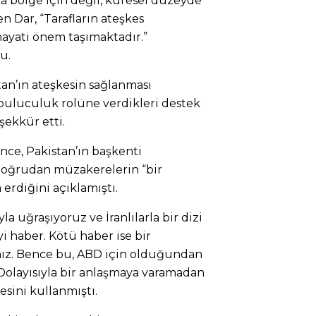
zca bölge için değil, küresel düzeyde
n Dar, “Tarafların ateşkes
hayati önem taşımaktadır.”
u.
n’ın ateşkesin sağlanması
buluculuk rolüne verdikleri destek
şekkür etti.
nce, Pakistan’ın başkenti
 doğrudan müzakerelerin “bir
erdiğini açıklamıştı.
la uğraşıyoruz ve İranlılarla bir dizi
i haber. Kötü haber ise bir
z. Bence bu, ABD için olduğundan
 Dolayısıyla bir anlaşmaya varamadan
esini kullanmıştı.