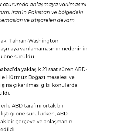
 bir oturumda anlaşmaya varılmasını
m. İran’ın Pakistan ve bölgedeki
temasları ve istişareleri devam
’daki Tahran-Washington
nlaşmaya varılamamasının nedeninin
ğu öne sürüldü.
mabad’da yaklaşık 21 saat süren ABD-
kle Hürmüz Boğazı meselesi ve
ışına çıkarılması gibi konularda
ildi.
lerle ABD tarafını ortak bir
ıştığı öne sürülürken, ABD
ortak bir çerçeve ve anlaşmanın
edildi.