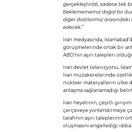
gerçekleştirildi, sadece tek
beklemememiz doğal bir duru
diğer dostlarımız arasındaki 
edecek.”
İran medyasında, İslamabad
görüşmelerinde ortak bir a
ABD’nin aşırı talepleri oldu
İran devlet televizyonu, İsla
İran müzakerelerinde özelli
nükleer materyallerin ülke d
anlaşma sağlanamadığı belirt
İran heyetinin, çeşitli girişim
çerçeveye yönlendirmeye çal
tarafının aşırı taleplerinin 
oluşmasını engellediği iddia 