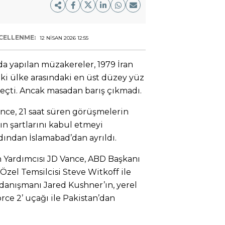
CELLENME:
12 NISAN 2026 12:55
a yapılan müzakereler, 1979 İran
ki ülke arasındaki en üst düzey yüz
geçti. Ancak masadan barış çıkmadı.
nce, 21 saat süren görüşmelerin
ın şartlarını kabul etmeyi
dından İslamabad’dan ayrıldı.
 Yardımcısı JD Vance, ABD Başkanı
zel Temsilcisi Steve Witkoff ile
danışmanı Jared Kushner’ın, yerel
Force 2’ uçağı ile Pakistan’dan