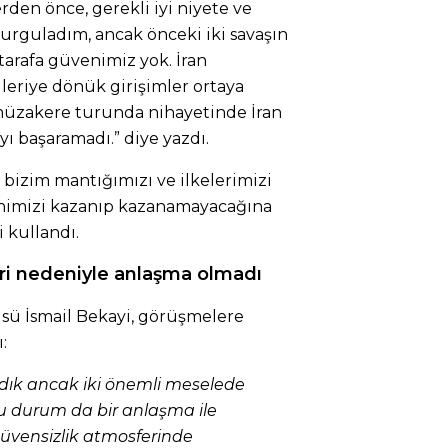
erden önce, gerekli iyi niyete ve
rguladım, ancak önceki iki savaşın
tarafa güvenimiz yok. İran
leriye dönük girişimler ortaya
 müzakere turunda nihayetinde İran
ı başaramadı.” diye yazdı.
 bizim mantığımızı ve ilkelerimizi
venimizi kazanıp kazanamayacağına
i kullandı.
leri nedeniyle anlaşma olmadı
cüsü İsmail Bekayi, görüşmelere
:
rdık ancak iki önemli meselede
bu durum da bir anlaşma ile
üvensizlik atmosferinde