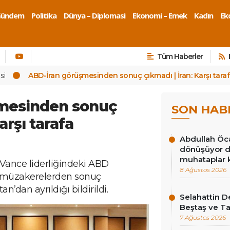
Gündem
Politika
Dünya – Diplomasi
Ekonomi – Emek
Kadın
Eko
Tüm Haberler
si
ABD-İran görüşmesinden sonuç çıkmadı | İran: Karşı tara
mesinden sonuç
SON HAB
arşı tarafa
Abdullah Öcal
dönüşüyor dur
muhataplar k
Vance liderliğindeki ABD
8 Ağustos 2026
en müzakerelerden sonuç
’dan ayrıldığı bildirildi.
Selahattin D
Beştaş ve Ta
7 Ağustos 2026