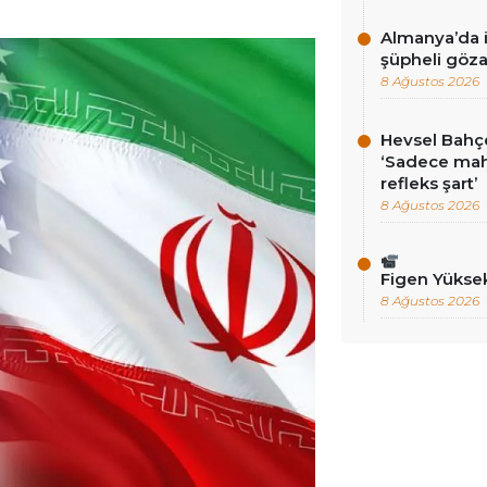
Almanya’da i
şüpheli göza
8 Ağustos 2026
Hevsel Bahçe
‘Sadece ma
refleks şart’
8 Ağustos 2026
Figen Yükse
8 Ağustos 2026