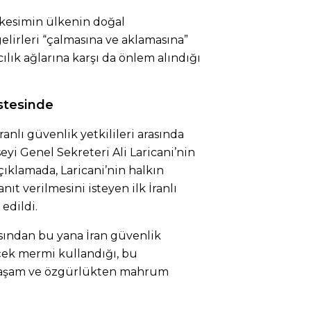
 kesimin ülkenin doğal
elirleri “çalmasına ve aklamasına”
lık ağlarına karşı da önlem alındığı
istesinde
nlı güvenlik yetkilileri arasında
yi Genel Sekreteri Ali Laricani’nin
ıklamada, Laricani’nin halkın
ıt verilmesini isteyen ilk İranlı
edildi.
sından bu yana İran güvenlik
çek mermi kullandığı, bu
 yaşam ve özgürlükten mahrum