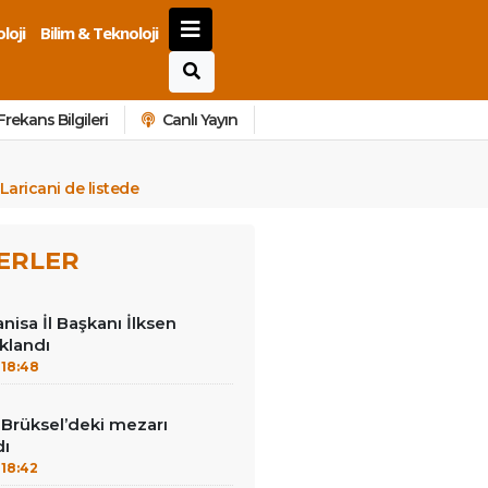
loji
Bilim & Teknoloji
Frekans Bilgileri
Canlı Yayın
 Laricani de listede
ERLER
nisa İl Başkanı İlksen
klandı
18:48
Brüksel’deki mezarı
dı
18:42