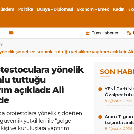
Gündem
Politika
Dünya – Diplomasi
Ekonomi – Emek
Kadın
Eko
Tüm Haberler
si
önelik şiddetten sorumlu tuttuğu yetkililere yaptırım açıkladı: Ali
otestoculara yönelik
SON HAB
lu tuttuğu
rım açıkladı: Ali
YENİ Parti Ma
Özalper tutu
ede
8 Ağustos 2026
a protestolara yönelik şiddetten
Aram Tigran 
venlik yetkilileri ile “gölge
başında anıl
kişi ve kuruluşlara yaptırım
8 Ağustos 2026