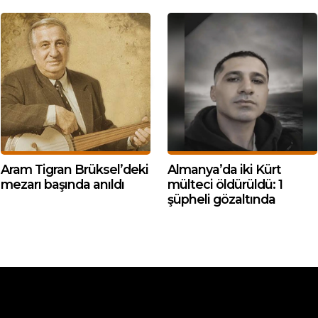
Aram Tigran Brüksel’deki
Almanya’da iki Kürt
mezarı başında anıldı
mülteci öldürüldü: 1
şüpheli gözaltında