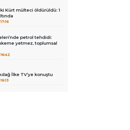
ki Kürt mülteci öldürüldü: 1
ltında
17:16
leri’nde petrol tehdidi:
hkeme yetmez, toplumsal
16:42
kdağ İlke TV’ye konuştu
16:13