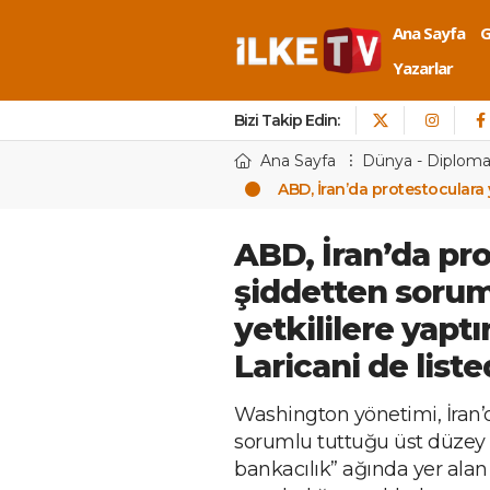
Ana Sayfa
Yazarlar
Bizi Takip Edin:
Ana Sayfa
Dünya - Diploma
ABD, İran’da protestoculara y
ABD, İran’da pr
şiddetten sorum
yetkililere yaptı
Laricani de list
Washington yönetimi, İran’d
sorumlu tuttuğu üst düzey gü
bankacılık” ağında yer alan 