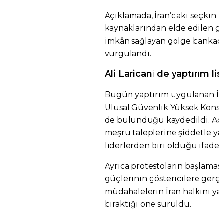
Açıklamada, İran’daki seçkin
kaynaklarından elde edilen g
imkân sağlayan gölge bankacı
vurgulandı.
Ali Laricani de yaptırım l
Bugün yaptırım uygulanan İra
Ulusal Güvenlik Yüksek Konse
de bulunduğu kaydedildi. Aç
meşru taleplerine şiddetle yan
liderlerden biri olduğu ifade 
Ayrıca protestoların başlama
güçlerinin göstericilere ger
müdahalelerin İran halkını
bıraktığı öne sürüldü.