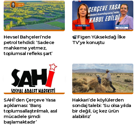
Hevsel Bahçeleri’nde
Figen Yüksekdağ İlke
petrol tehdidi: ‘Sadece
TV’ye konuştu
mahkeme yetmez,
toplumsal refleks şart’
SAHİ’den Çerçeve Yasa
Hakkari’de köylülerden
açıklaması: ‘Barış
sondaj talebi: ‘Su olsa yılda
toplumsallaştırılmalı, asıl
bir değil, üç kez ürün
mücadele şimdi
alabiliriz’
başlamaktadır’