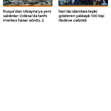
Rusya’dan Ukrayna’ya yeni
İran’da idamlara tepki
saldırılar: Odesa’da tarihi
gösteren yaklaşık 100 kişi
merkez hasar gördü, 2
ifadeye çağrıldı
yerleşim ele geçirildi
Web sitemizde yer alan haber içerikleri izin
alınmadan, kaynak gösterilerek dahi iktibas
edilemez. Kanuna aykırı ve izinsiz olarak
kopyalanamaz, başka yerde yayınlanamaz.