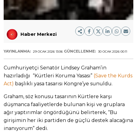
Haber Merkezi
YAYINLANMA:
GÜNCELLENME:
29 OCAK 2026 13:06
30 OCAK 2026 00:11
Cumhuriyetçi Senatör Lindsey Graham’in
hazırladığı “Kürtleri Koruma Yasası”
(Save the Kurds
Act)
başlıklı yasa tasarısı Kongre’ye sunuldu.
Graham, söz konusu tasarının Kürtlere karşı
düşmanca faaliyetlerde bulunan kişi ve gruplara
ağır yaptırımlar öngördüğünü belirterek, “Bu
girişimin her iki partiden de güçlü destek alacağına
inanıyorum” dedi.