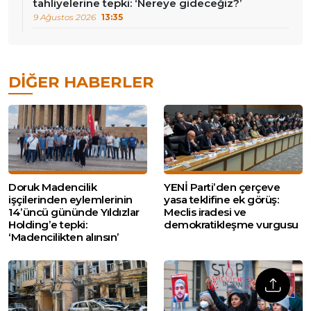
tahliyelerine tepki: ‘Nereye gideceğiz?’
9 Ağustos 2026
13:35
DIĞER HABERLER
Doruk Madencilik
YENİ Parti’den çerçeve
işçilerinden eylemlerinin
yasa teklifine ek görüş:
14’üncü gününde Yıldızlar
Meclis iradesi ve
Holding’e tepki:
demokratikleşme vurgusu
‘Madencilikten alınsın’