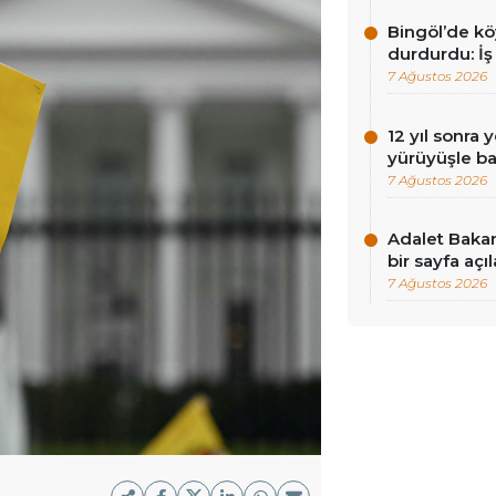
Bingöl’de köy
durdurdu: İş
7 Ağustos 2026
12 yıl sonra 
yürüyüşle ba
7 Ağustos 2026
Adalet Baka
bir sayfa açı
7 Ağustos 2026