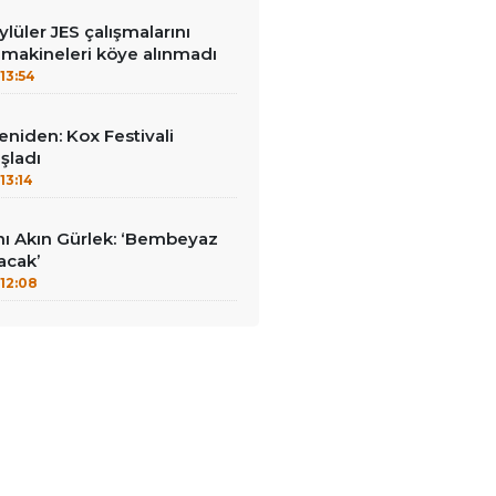
lüler JES çalışmalarını
 makineleri köye alınmadı
13:54
yeniden: Kox Festivali
şladı
13:14
nı Akın Gürlek: ‘Bembeyaz
lacak’
12:08