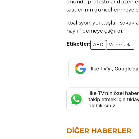
önünde protestolar düzenlen
saatlerinin güncellenmeye de
Koalisyon, yurttaşları sokakl
hayır” demeye çağırdı.
Etiketler:
ABD
Venezuela
İlke TV'yi, Google'da
İlke TV’nin özel haber
takip etmek için tık
olabilirsiniz.
DIĞER HABERLER