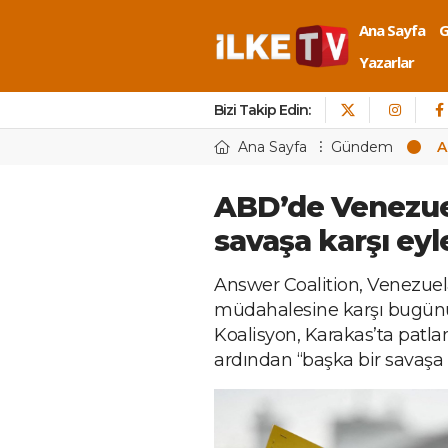
Ana Sayfa
Yazarlar
Bizi Takip Edin:
Ana Sayfa
Gündem
A
ABD’de Venezuel
savaşa karşı eyl
Answer Coalition, Venezuela
müdahalesine karşı bugünü 
Koalisyon, Karakas’ta patla
ardından “başka bir savaşa h