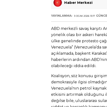
Haber Merkezi
YAYINLANMA:
GÜNCE
3 OCAK 2026 13:17
ABD merkezli savaş karşıtı A
yönelik olası bir askeri har
ülke genelinde protesto çağ
Venezuela” (Venezuela’da sav
açıklamada, başkent Karakas’
haberlerin ardından ABD’nin
olabileceği iddia edildi.
Koalisyon, söz konusu girişi
demokrasiyle ilgisi olmadığın
Venezuela’nın petrol kaynakl
etkisini artırmak olduğunu il
değilse bile, uluslararası sula
şiddet ve korsanlık kampanyas