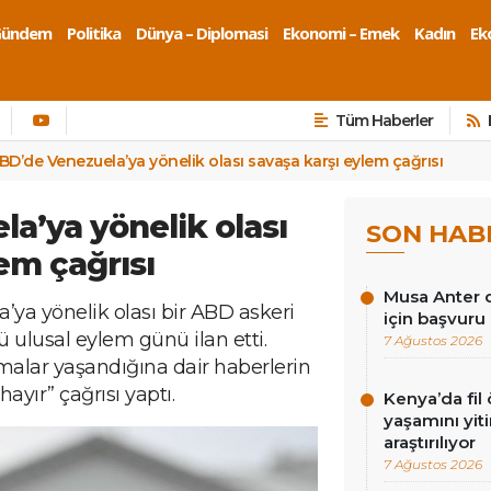
Gündem
Politika
Dünya – Diplomasi
Ekonomi – Emek
Kadın
Eko
Tüm Haberler
BD’de Venezuela’ya yönelik olası savaşa karşı eylem çağrısı
a’ya yönelik olası
SON HAB
em çağrısı
Musa Anter d
’ya yönelik olası bir ABD askeri
için başvuru
ulusal eylem günü ilan etti.
7 Ağustos 2026
malar yaşandığına dair haberlerin
ayır” çağrısı yaptı.
Kenya’da fil ö
yaşamını yit
araştırılıyor
7 Ağustos 2026