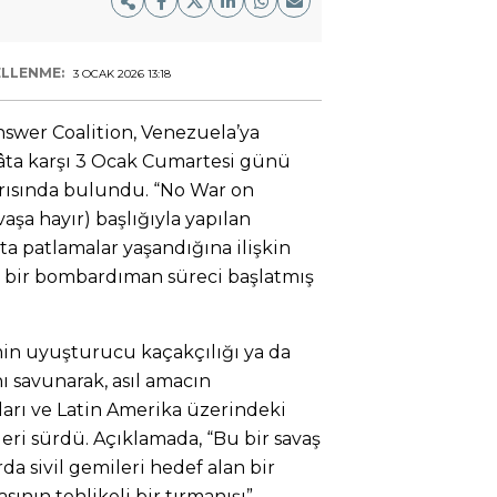
LLENME:
3 OCAK 2026 13:18
nswer Coalition, Venezuela’ya
ekâta karşı 3 Ocak Cumartesi günü
rısında bulundu. “No War on
aşa hayır) başlığıyla yapılan
ta patlamalar yaşandığına ilişkin
 bir bombardıman süreci başlatmış
min uyuşturucu kaçakçılığı ya da
ı savunarak, asıl amacın
arı ve Latin Amerika üzerindeki
eri sürdü. Açıklamada, “Bu bir savaş
rda sivil gemileri hedef alan bir
ının tehlikeli bir tırmanışı”