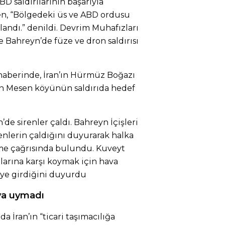
BD saldırılarının başarıyla
n, “Bölgedeki üs ve ABD ordusu
landı.” denildi. Devrim Muhafızları
e Bahreyn’de füze ve dron saldırısı
haberinde, İran’ın Hürmüz Boğazı
ın Mesen köyünün saldırıda hedef
’de sirenler çaldı. Bahreyn İçişleri
enlerin çaldığını duyurarak halka
tme çağrısında bulundu. Kuveyt
ılarına karşı koymak için hava
ye girdiğini duyurdu
ya uymadı
İran’ın “ticari taşımacılığa