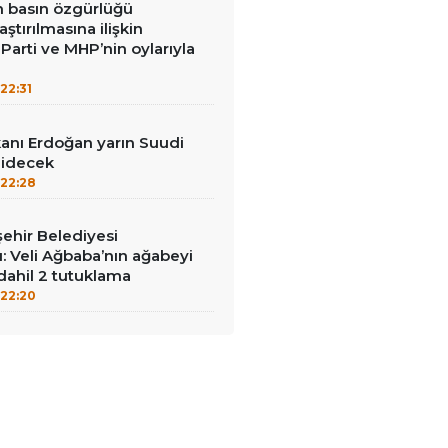
in basın özgürlüğü
raştırılmasına ilişkin
Parti ve MHP’nin oylarıyla
22:31
nı Erdoğan yarın Suudi
gidecek
22:28
ehir Belediyesi
: Veli Ağbaba’nın ağabeyi
dahil 2 tutuklama
22:20