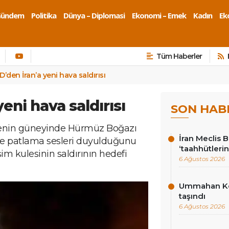
Gündem
Politika
Dünya – Diplomasi
Ekonomi – Emek
Kadın
Eko
Tüm Haberler
’den İran’a yeni hava saldırısı
eni hava saldırısı
SON HAB
lkenin güneyinde Hürmüz Boğazı
İran Meclis 
nde patlama sesleri duyulduğunu
‘taahhütlerin
işim kulesinin saldırının hedefi
6 Ağustos 2026
Ummahan Kor
taşındı
6 Ağustos 2026