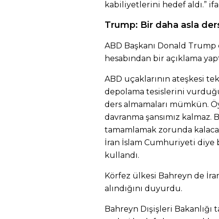
kabiliyetlerini hedef aldı.” if
Trump: Bir daha asla d
ABD Başkanı Donald Trump da
hesabından bir açıklama yapt
ABD uçaklarının ateşkesi tekr
depolama tesislerini vurduğ
ders almamaları mümkün. Öyle
davranma şansımız kalmaz. Ba
tamamlamak zorunda kalacağ
İran İslam Cumhuriyeti diye b
kullandı.
Körfez ülkesi Bahreyn de İra
alındığını duyurdu.
Bahreyn Dışişleri Bakanlığı t