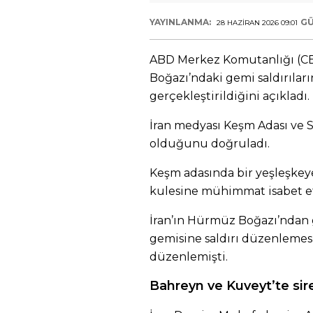
YAYINLANMA:
GÜ
28 HAZIRAN 2026 09:01
ABD Merkez Komutanlığı (C
Boğazı’ndaki gemi saldırıların
gerçekleştirildiğini açıkladı.
İran medyası Keşm Adası ve S
olduğunu doğruladı.
Keşm adasında bir yeşleşkeye
kulesine mühimmat isabet et
İran’ın Hürmüz Boğazı’ndan 
gemisine saldırı düzenlemesi
düzenlemişti.
Bahreyn ve Kuveyt’te sire