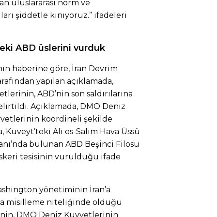
yan uluslararası norm ve
ları şiddetle kınıyoruz.” ifadeleri
teki ABD üslerini vurduk
’nın haberine göre, İran Devrim
rafından yapılan açıklamada,
lerinin, ABD’nin son saldırılarına
 belirtildi. Açıklamada, DMO Deniz
vetlerinin koordineli şekilde
, Kuveyt’teki Ali es-Salim Hava Üssü
anı’nda bulunan ABD Beşinci Filosu
keri tesisinin vurulduğu ifade
shington yönetiminin İran’a
ına misilleme niteliğinde olduğu
’nin, DMO Deniz Kuvvetlerinin