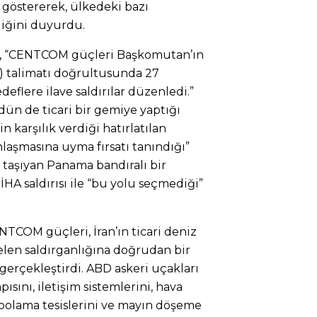
e göstererek, ülkedeki bazı
diğini duyurdu.
, “CENTCOM güçleri Başkomutan’ın
 talimatı doğrultusunda 27
edeflere ilave saldırılar düzenledi.”
 dün de ticari bir gemiye yaptığı
n karşılık verdiği hatırlatılan
nlaşmasına uyma fırsatı tanındığı”
l taşıyan Panama bandıralı bir
HA saldırısı ile “bu yolu seçmediği”
TCOM güçleri, İran’ın ticari deniz
elen saldırganlığına doğrudan bir
 gerçekleştirdi. ABD askeri uçakları
pısını, iletişim sistemlerini, hava
polama tesislerini ve mayın döşeme