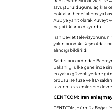
İran Devrim Muhafızları ise A
savuşturulduğunu açıklarke
noktaları hedef alınmaya baş
ABD’ye yanıt olarak Kuveyt v
başlattıklarıın duyurdu.
İran Devlet televizyonunun 
yakınlarındaki Keşm Adası’n
alındığı bildirildi.
Saldırıların ardından Bahreyn
Bakanlığı ülke genelinde sir
en yakın güvenli yerlere gi
ordusu ise füze ve İHA saldır
savunma sistemlerinin devre
CENTCOM: İran anlaşma
CENTCOM, Hürmüz Boğazı’nda 