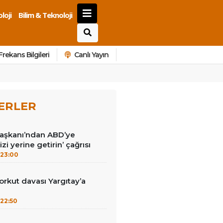
loji
Bilim & Teknoloji
Frekans Bilgileri
Canlı Yayın
ERLER
Başkanı’ndan ABD’ye
izi yerine getirin’ çağrısı
23:00
kut davası Yargıtay’a
22:50