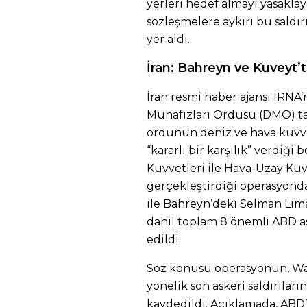
yerleri hedef almayı yasakla
sözleşmelere aykırı bu saldırı
yer aldı.
İran: Bahreyn ve Kuveyt’
İran resmi haber ajansı IRNA
Muhafızları Ordusu (DMO) ta
ordunun deniz ve hava kuvvet
“kararlı bir karşılık” verdiği
Kuvvetleri ile Hava-Uzay Kuv
gerçekleştirdiği operasyonda
ile Bahreyn’deki Selman Lim
dahil toplam 8 önemli ABD as
edildi.
Söz konusu operasyonun, Wa
yönelik son askeri saldırılar
kaydedildi. Açıklamada, ABD