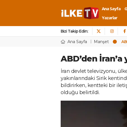
Ana Sayfa
Yazarlar
Bizi Takip Edin:
Ana Sayfa
Manşet
ABD
ABD’den İran’a y
İran devlet televizyonu, ü
yakınlarındaki Sirik kenti
bildirirken, kentteki bir ilet
olduğu belirtildi.