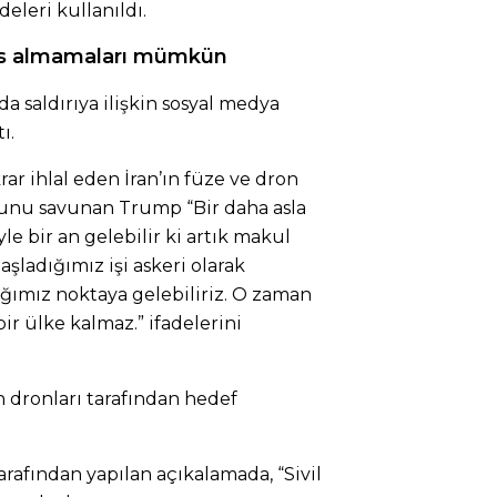
adeleri kullanıldı.
ers almamaları mümkün
 saldırıya ilişkin sosyal medya
ı.
ar ihlal eden İran’ın füze ve dron
unu savunan Trump “Bir daha asla
 bir an gelebilir ki artık makul
şladığımız işi askeri olarak
ımız noktaya gelebiliriz. O zaman
ir ülke kalmaz.” ifadelerini
n dronları tarafından hedef
arafından yapılan açıkalamada, “Sivil