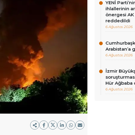
YENİ Parti’n
ihlallerinin a
önergesi AK 
reddedildi
6 Ağustos 2026
Cumhurbaşka
Arabistan’a 
6 Ağustos 2026
İzmir Büyükş
soruşturması
Hür Ağbaba 
6 Ağustos 2026