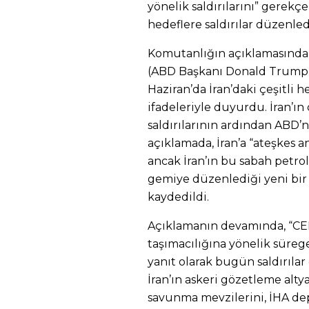
yönelik saldırılarını” gerekç
hedeflere saldırılar düzenle
Komutanlığın açıklamasında
(ABD Başkanı Donald Trump)
Haziran’da İran’daki çeşitli h
ifadeleriyle duyurdu. İran’ın
saldırılarının ardından ABD’ni
açıklamada, İran’a “ateşkes a
ancak İran’ın bu sabah petro
gemiye düzenlediği yeni bir İ
kaydedildi.
Açıklamanın devamında, “CEN
taşımacılığına yönelik süreg
yanıt olarak bugün saldırılar
İran’ın askeri gözetleme altya
savunma mevzilerini, İHA de