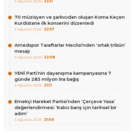
5 Ağustos 2026
23:11
70 müzisyen ve şarkıcıdan oluşan Koma Keçen
Kurdistane ilk konserini düzenledi
5 Ağustos 2026
22:57
Amedspor Taraftarlar Meclisi’nden ‘ortak tribün’
mesajı
5 Ağustos 2026
22:08
YENİ Parti’nin dayanışma kampanyasına 7
günde 283 milyon lira bağış
5 Ağustos 2026
21:11
Emekçi Hareket Partisi’nden ‘Çerçeve Yasa’
değerlendirmesi: ‘Kalıcı barış için tarihsel bir
adım’
5 Ağustos 2026
21:00