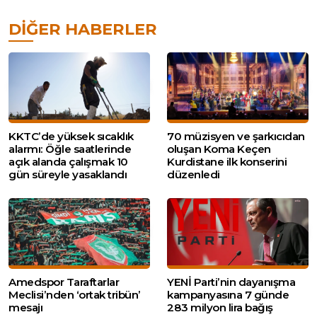
DIĞER HABERLER
KKTC’de yüksek sıcaklık
70 müzisyen ve şarkıcıdan
alarmı: Öğle saatlerinde
oluşan Koma Keçen
açık alanda çalışmak 10
Kurdistane ilk konserini
gün süreyle yasaklandı
düzenledi
Amedspor Taraftarlar
YENİ Parti’nin dayanışma
Meclisi’nden ‘ortak tribün’
kampanyasına 7 günde
mesajı
283 milyon lira bağış