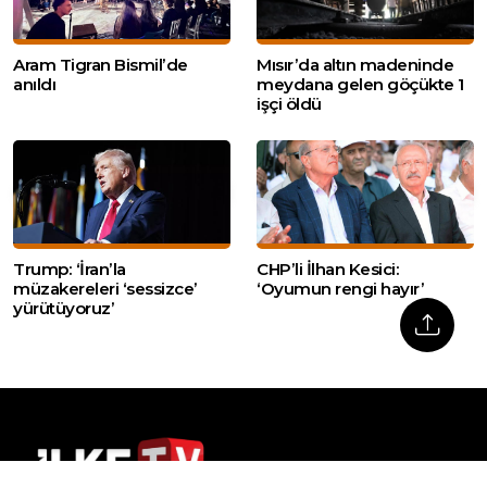
Aram Tigran Bismil’de
Mısır’da altın madeninde
anıldı
meydana gelen göçükte 1
işçi öldü
Trump: ‘İran’la
CHP’li İlhan Kesici:
müzakereleri ‘sessizce’
‘Oyumun rengi hayır’
yürütüyoruz’