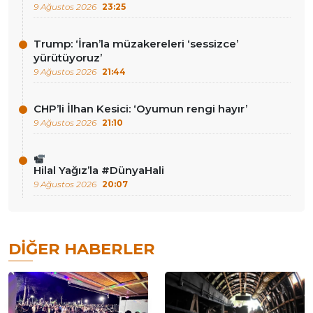
9 Ağustos 2026
23:25
Trump: ‘İran’la müzakereleri ‘sessizce’
yürütüyoruz’
9 Ağustos 2026
21:44
CHP’li İlhan Kesici: ‘Oyumun rengi hayır’
9 Ağustos 2026
21:10
Hilal Yağız’la #DünyaHali
9 Ağustos 2026
20:07
DIĞER HABERLER