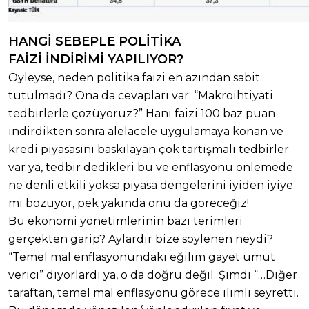
HANGİ SEBEPLE POLİTİKA
FAİZİ İNDİRİMİ YAPILIYOR?
Öyleyse, neden politika faizi en azından sabit
tutulmadı? Ona da cevapları var: “Makroihtiyati
tedbirlerle çözüyoruz?” Hani faizi 100 baz puan
indirdikten sonra alelacele uygulamaya konan ve
kredi piyasasını baskılayan çok tartışmalı tedbirler
var ya, tedbir dedikleri bu ve enflasyonu önlemede
ne denli etkili yoksa piyasa dengelerini iyiden iyiye
mi bozuyor, pek yakında onu da göreceğiz!
Bu ekonomi yönetimlerinin bazı terimleri
gerçekten garip? Aylardır bize söylenen neydi?
“Temel mal enflasyonundaki eğilim gayet umut
verici” diyorlardı ya, o da doğru değil. Şimdi “…Diğer
taraftan, temel mal enflasyonu görece ılımlı seyretti.