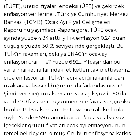
(TÜFE), üretici fiyaları endeksi (ÜFE) ve çekirdek
enflasyon verilerine… Türkiye Cumhuriyet Merkez
Bankası (TCMB), ‘Ocak Ayı Fiyat Gelişmeleri
Raporu’nu yayımladı. Rapora göre, TÜFE ocak
ayında yüzde 4.84 arttı, yıllık enflasyon 0.24 puan
düşüşle yüzde 30.65 seviyesinde gerçekleşti. Bu
TÜİK’in rakamları, peki ya ENAG’in ocak ayı
enflasyon oranı ne? Yüzde 6.92… Yılbaşından bu
yana, market raflarındaki etiketleri takip ettiyseniz,
gıda enflasyonun TÜİK’in açıkladığı rakamlardan
uzak ara yüksek olduğunun da farkındasınızdır!
Şimdi vereceğim rakamların yaklaşık yüzde 50 ila
yüzde 70 fazlasını düşünmenizde fayda var, çünkü
bunlar TÜİK rakamları… Enflasyonun alt kırılımları
şöyle: Yüzde 6.59 oranında artan ‘gıda ve alkolsüz
içecekler grubu’ fiyatları ocak ayı enflasyonunun
temel belirleyicisi olmuş. Grubun enflasyona katkısı