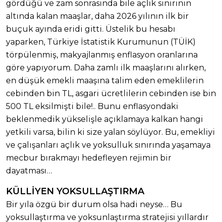
gördüğü ve zam sonrasında bile açlık sınırının
altında kalan maaşlar, daha 2026 yılının ilk bir
buçuk ayında eridi gitti. Üstelik bu hesabı
yaparken, Türkiye İstatistik Kurumunun (TÜİK)
törpülenmiş, makyajlanmış enflasyon oranlarına
göre yapıyorum. Daha zamlı ilk maaşlarını alırken,
en düşük emekli maaşına talim eden emeklilerin
cebinden bin TL, asgari ücretlilerin cebinden ise bin
500 TL eksilmişti bile!.. Bunu enflasyondaki
beklenmedik yükselişle açıklamaya kalkan hangi
yetkili varsa, bilin ki size yalan söylüyor. Bu, emekliyi
ve çalışanları açlık ve yoksulluk sınırında yaşamaya
mecbur bırakmayı hedefleyen rejimin bir
dayatması…
KÜLLİYEN YOKSULLAŞTIRMA
Bir yıla özgü bir durum olsa hadi neyse… Bu
yoksullaştırma ve yoksunlaştırma stratejisi yıllardır