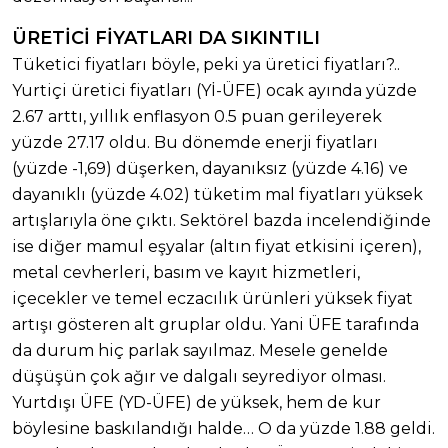
ÜRETİCİ FİYATLARI DA SIKINTILI
Tüketici fiyatları böyle, peki ya üretici fiyatları?..
Yurtiçi üretici fiyatları (Yİ-ÜFE) ocak ayında yüzde
2.67 arttı, yıllık enflasyon 0.5 puan gerileyerek
yüzde 27.17 oldu. Bu dönemde enerji fiyatları
(yüzde -1,69) düşerken, dayanıksız (yüzde 4.16) ve
dayanıklı (yüzde 4.02) tüketim mal fiyatları yüksek
artışlarıyla öne çıktı. Sektörel bazda incelendiğinde
ise diğer mamul eşyalar (altın fiyat etkisini içeren),
metal cevherleri, basım ve kayıt hizmetleri,
içecekler ve temel eczacılık ürünleri yüksek fiyat
artışı gösteren alt gruplar oldu. Yani ÜFE tarafında
da durum hiç parlak sayılmaz. Mesele genelde
düşüşün çok ağır ve dalgalı seyrediyor olması.
Yurtdışı ÜFE (YD-ÜFE) de yüksek, hem de kur
böylesine baskılandığı halde… O da yüzde 1.88 geldi.