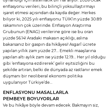
oynandığı için sistematik bir hâl alıyor. 2026 Ocak
enflasyonu verileri, bu bilinçli yoksullaştırmayı
işaret etmesi açısından da kayda değer. Herkes
biliyor ki, 2025 yılı enflasyonu TÜİK’in yüzde 30.89
rakamının çok üzerinde. Enflasyon Araştırma
Grubunun (ENAG) verilerine göre ise bu oran
yüzde 56.14! Aradaki makasın açıklığı, aslına
bakarsanız bir gaspın da hikâyesi! Asgarî ücrete
yapılan yıllık zam yüzde 27… Emekli maaşlarına
yapılan altı aylık zam ise yüzde 12.19… Her yıl olduğu
gibi ‘enflasyona ezdirerek’ gelir eşitsizliğini bu
şekilde artıran, belki de dünyada az rastlanır emek
düşmanı bir neoliberal ekonomi politika
uygulanıyor Türkiye’de…
ENFLASYONU MASALLARLA
PEMBEYE BOYUYORLAR
Ve bu hikâye böyle devam edecek. Bakmayın siz,