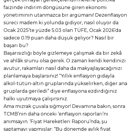
faizinde indirim döngüsüne giren ekonomi
yönetiminin utanmazca bir argümanı! Dezenflasyon
süreci madem ki yolunda gidiyor, nasıl oluyor da
Ocak 2025’te yüzde 5.03 olan TÜFE, Ocak 2026’da
sadece 0.19 puan daha düşük geliyor? Nasıl bir
başarı bu?
Başarısızlığı böyle gizlemeye çalışmak da bir zekâ
ve ahlâk srunu olsa gerek. O zaman kendi kendinizi
avutur, rakamları nasıl daha da makyajlayacağınızı
planlamaya başlarsınız! “Yıllık enflasyon gıdayla
alkol-tütün-altın gruplarında yükselirken, diğer ana
gruplarda geriledi” diye enflasyona ezdirdiğiniz
halkı uyutmaya çalışırsınız.
Ama mızrak çuvala sığmıyor! Devamına bakın, sonra
TCMB’nin daha önceki ‘enflasyon raporları’nı
anımsayın. ‘Fiyat Hareketleri Raporu’nda, şu
saptamayı yapmışlar: “Bu dönemde aylık fiyat