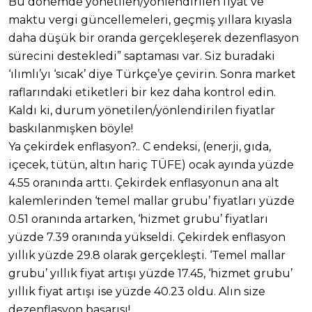
Bu dönemde yönetilen/yönlendirilen fiyat ve
maktu vergi güncellemeleri, geçmiş yıllara kıyasla
daha düşük bir oranda gerçekleşerek dezenflasyon
sürecini destekledi” saptaması var. Siz buradaki
‘ılımlı’yı ‘sıcak’ diye Türkçe’ye çevirin. Sonra market
raflarındaki etiketleri bir kez daha kontrol edin.
Kaldı ki, durum yönetilen/yönlendirilen fiyatlar
baskılanmışken böyle!
Ya çekirdek enflasyon?.. C endeksi, (enerji, gıda,
içecek, tütün, altın hariç TÜFE) ocak ayında yüzde
4.55 oranında arttı. Çekirdek enflasyonun ana alt
kalemlerinden ‘temel mallar grubu’ fiyatları yüzde
0.51 oranında artarken, ‘hizmet grubu’ fiyatları
yüzde 7.39 oranında yükseldi. Çekirdek enflasyon
yıllık yüzde 29.8 olarak gerçekleşti. ‘Temel mallar
grubu’ yıllık fiyat artışı yüzde 17.45, ‘hizmet grubu’
yıllık fiyat artışı ise yüzde 40.23 oldu. Alın size
dezenflasyon başarısı!..