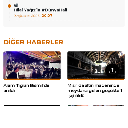
Hilal Yağız’la #DünyaHali
9 Ağustos 2026
20:07
DIĞER HABERLER
Aram Tigran Bismil’de
Mısır’da altın madeninde
anıldı
meydana gelen göçükte 1
işçi öldü