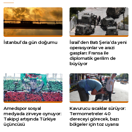
İstanbul’da gün doğumu
İsrail’den Batı Şeria’da yeni
operasyonlar ve arazi
gaspları: Fransa ile
diplomatik gerilim de
büyüyor
Amedspor sosyal
Kavurucu sıcaklar sürüyor:
medyada zirveye oynuyor:
Termometreler 40
Takipçi artışında Türkiye
dereceyi görecek, bazı
üçüncüsü
bölgeler için toz uyarısı