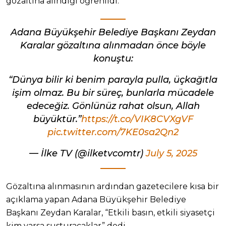
gözaltına alındığı öğrenildi.
Adana Büyükşehir Belediye Başkanı Zeydan
Karalar gözaltına alınmadan önce böyle
konuştu:
“Dünya bilir ki benim parayla pulla, üçkağıtla
işim olmaz. Bu bir süreç, bunlarla mücadele
edeceğiz. Gönlünüz rahat olsun, Allah
büyüktür.”
https://t.co/VIK8CVXgVF
pic.twitter.com/7KE0sa2Qn2
— İlke TV (@ilketvcomtr)
July 5, 2025
Gözaltına alınmasının ardından gazetecilere kısa bir
açıklama yapan Adana Büyükşehir Belediye
Başkanı Zeydan Karalar, “Etkili basın, etkili siyasetçi
kim varsa susturacaklar” dedi.