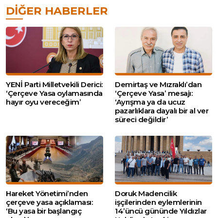
DIĞER HABERLER
YENİ Parti Milletvekili Derici:
Demirtaş ve Mızraklı’dan
‘Çerçeve Yasa oylamasında
‘Çerçeve Yasa’ mesajı:
hayır oyu vereceğim’
‘Ayrışma ya da ucuz
pazarlıklara dayalı bir al ver
süreci değildir’
Hareket Yönetimi’nden
Doruk Madencilik
çerçeve yasa açıklaması:
işçilerinden eylemlerinin
‘Bu yasa bir başlangıç
14’üncü gününde Yıldızlar