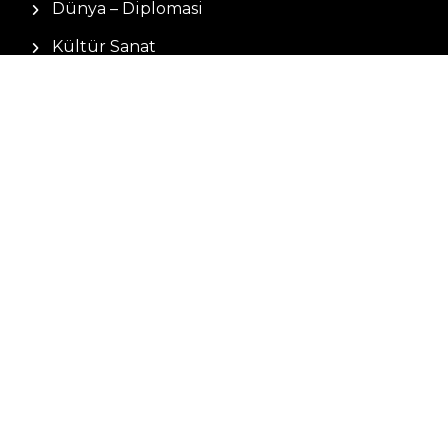
Dünya – Diplomasi
Kültür Sanat
Ekonomi – Emek
Bilim & Teknoloji
Spor
KVKK BILGILENDIRMESI
Kamera Aydınlatma Metni
Hizmet Şartları
Çerez Politikası
Müşteri Aydınlatma Metni
Kişisel Verileri Koruma Kanunu