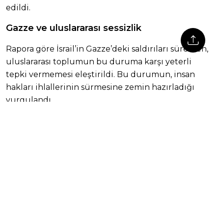
edildi.
Gazze ve uluslararası sessizlik
Rapora göre İsrail’in Gazze’deki saldırıları sürerken,
uluslararası toplumun bu duruma karşı yeterli
tepki vermemesi eleştirildi. Bu durumun, insan
hakları ihlallerinin sürmesine zemin hazırladığı
vurgulandı.
Uluslararası kurumlar baskı altında
Af Örgütü, 1948 sonrası kurulan uluslararası
kurumların son yıllarda ciddi baskılarla karşı karşıya
kaldığını belirtti. Özellikle Uluslararası Ceza
Mahkemesi gibi yapıların siyasi müdahalelerle
zayıflatıldığı ifade edildi.
Orta Doğu krizi örnek gösterildi