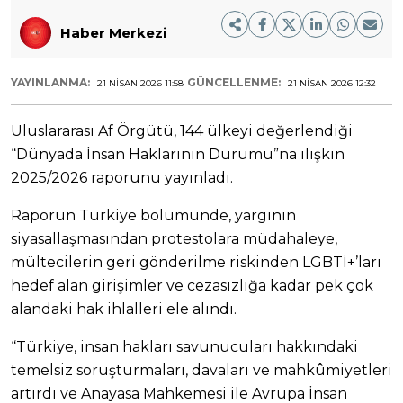
Haber Merkezi
YAYINLANMA:
GÜNCELLENME:
21 NISAN 2026 11:58
21 NISAN 2026 12:32
Uluslararası Af Örgütü, 144 ülkeyi değerlendiği
“Dünyada İnsan Haklarının Durumu”na ilişkin
2025/2026 raporunu yayınladı.
Raporun Türkiye bölümünde, yargının
siyasallaşmasından protestolara müdahaleye,
mültecilerin geri gönderilme riskinden LGBTİ+’ları
hedef alan girişimler ve cezasızlığa kadar pek çok
alandaki hak ihlalleri ele alındı.
“Türkiye, insan hakları savunucuları hakkındaki
temelsiz soruşturmaları, davaları ve mahkûmiyetleri
artırdı ve Anayasa Mahkemesi ile Avrupa İnsan