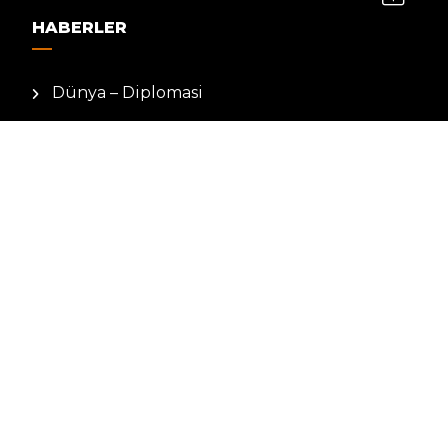
HABERLER
Dünya – Diplomasi
Kültür Sanat
Ekonomi – Emek
Bilim & Teknoloji
Spor
KVKK BILGILENDIRMESI
Kamera Aydınlatma Metni
Hizmet Şartları
Çerez Politikası