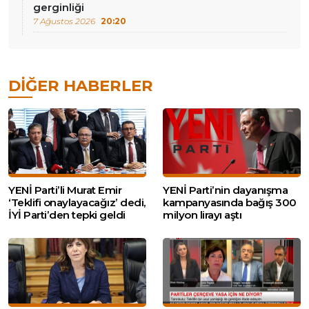
gerginliği
7 Ağustos 2026
20:20
DIĞER HABERLER
YENİ Parti’li Murat Emir
YENİ Parti’nin dayanışma
‘Teklifi onaylayacağız’ dedi,
kampanyasında bağış 300
İYİ Parti’den tepki geldi
milyon lirayı aştı