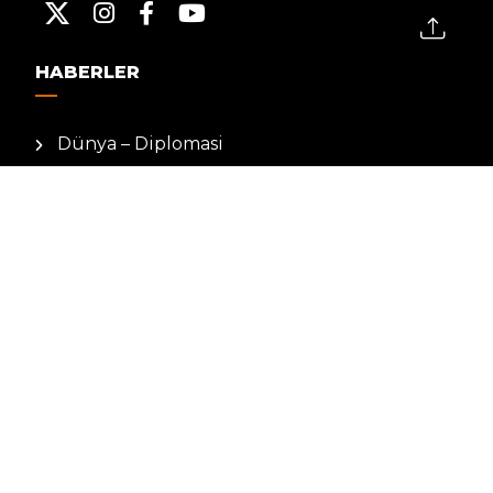
HABERLER
Dünya – Diplomasi
Kültür Sanat
Ekonomi – Emek
Bilim & Teknoloji
Spor
KVKK BILGILENDIRMESI
Kamera Aydınlatma Metni
Hizmet Şartları