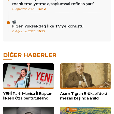
mahkeme yetmez, toplumsal refleks şart’
8 Ağustos 2026
16:42
Figen Yüksekdağ İlke TV’ye konuştu
8 Ağustos 2026
16:13
DIĞER HABERLER
YENİ Parti Manisa İl Başkanı
Aram Tigran Brüksel’deki
İlksen Özalper tutuklandı
mezarı başında anıldı