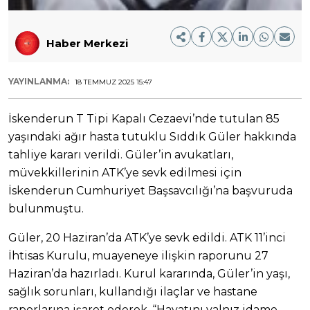
Haber Merkezi
YAYINLANMA:
18 TEMMUZ 2025 15:47
İskenderun T Tipi Kapalı Cezaevi’nde tutulan 85
yaşındaki ağır hasta tutuklu Sıddık Güler hakkında
tahliye kararı verildi. Güler’in avukatları,
müvekkillerinin ATK’ye sevk edilmesi için
İskenderun Cumhuriyet Başsavcılığı’na başvuruda
bulunmuştu.
Güler, 20 Haziran’da ATK’ye sevk edildi. ATK 11’inci
İhtisas Kurulu, muayeneye ilişkin raporunu 27
Haziran’da hazırladı. Kurul kararında, Güler’in yaşı,
sağlık sorunları, kullandığı ilaçlar ve hastane
raporlarına işaret ederek, “Hayatını yalnız idame