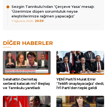
Sezgin Tanrıkulu’ndan ‘Çerçeve Yasa’ mesajı:
‘Üzerimize düşen sorumluluk neyse
eleştirilerimize rağmen yapacağız’
7 Ağustos 2026
20:39
DIĞER HABERLER
Selahattin Demirtaş
YENİ Parti’li Murat Emir
serbest kalacak mı? Beştaş
‘Teklifi onaylayacağız’ dedi,
ve Tanrıkulu yanıtladı
İYİ Parti’den tepki geldi