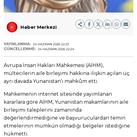
Haber Merkezi
YAYINLANMA:
24 HAZIRAN 2026 22:23
GÜNCELLENME:
24 HAZIRAN 2026 22:24
Avrupa İnsan Hakları Mahkemesi (AİHM),
mültecilerin aile birleşimi hakkına ilişkin açılan üç
ayrı davada Yunanistan’ı mahkûm etti.
Mahkemenin internet sitesinde yayımlanan
kararlara göre AİHM, Yunanistan makamlarının aile
birleşimi taleplerini zamanında
değerlendirmediğine ve başvuruculardan temin
etmelerinin mümkün olmadığı belgeler istediğine
hükmetti.