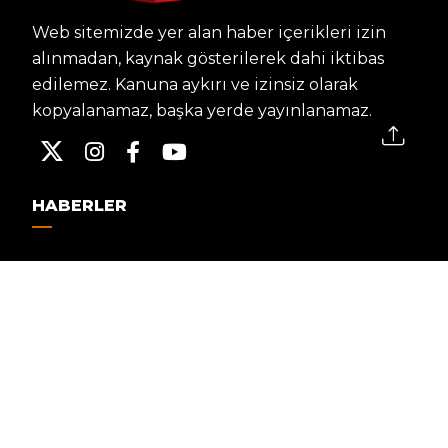
Web sitemizde yer alan haber içerikleri izin
alınmadan, kaynak gösterilerek dahi iktibas
edilemez. Kanuna aykırı ve izinsiz olarak
kopyalanamaz, başka yerde yayınlanamaz.
HABERLER
Dünya – Diplomasi
Kültür Sanat
Ekonomi – Emek
Bilim & Teknoloji
Spor