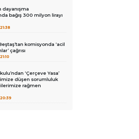
in dayanışma
a bağış 300 milyon lirayı
21:38
Beştaş’tan komisyonda ‘acil
lar’ çağrısı
21:10
kulu’ndan ‘Çerçeve Yasa’
erimize düşen sorumluluk
rilerimize rağmen
20:39