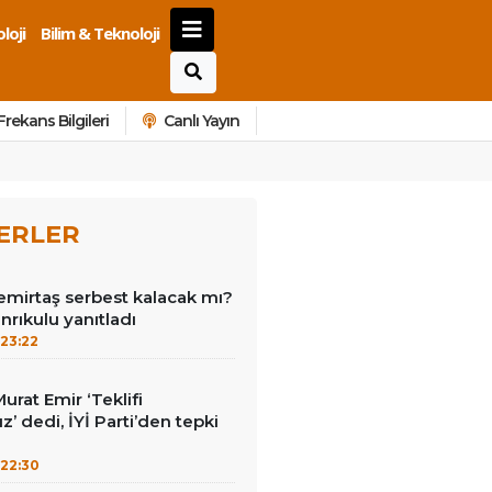
loji
Bilim & Teknoloji
Frekans Bilgileri
Canlı Yayın
ERLER
emirtaş serbest kalacak mı?
nrıkulu yanıtladı
23:22
Murat Emir ‘Teklifi
’ dedi, İYİ Parti’den tepki
22:30