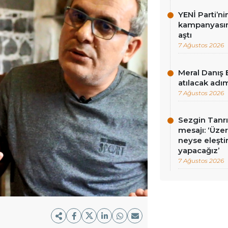
YENİ Parti’n
kampanyasınd
aştı
7 Ağustos 2026
Meral Danış 
atılacak adım
7 Ağustos 2026
Sezgin Tanrı
mesajı: ‘Üz
neyse eleşti
yapacağız’
7 Ağustos 2026