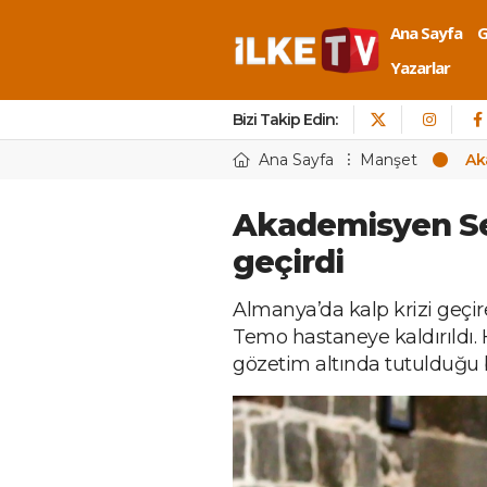
Ana Sayfa
Yazarlar
Bizi Takip Edin:
Ana Sayfa
Manşet
Ak
Akademisyen Se
geçirdi
Almanya’da kalp krizi geçi
Temo hastaneye kaldırıldı. 
gözetim altında tutulduğu bi