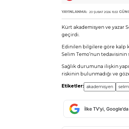
YAYINLANMA:
GÜN
20 ŞUBAT 2026 15:53
Kürt akademisyen ve yazar S
geçirdi.
Edinilen bilgilere göre kalp k
Selim Temo’nun tedavisinin 
Sağlık durumuna ilişkin yap
riskinin bulunmadığı ve göze
Etiketler:
akademisyen
seli
İlke TV'yi, Google'da