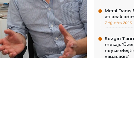
Meral Danış 
atılacak adım
7 Ağustos 2026
Sezgin Tanrı
mesajı: ‘Üz
neyse eleşti
yapacağız’
7 Ağustos 2026
CELLENME:
20 ŞUBAT 2026 17:44