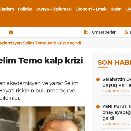
Gündem
Politika
Dünya – Diplomasi
Ekonomi – Emek
Kadın
Eko
Tüm Haberler
ademisyen Selim Temo kalp krizi geçirdi
lim Temo kalp krizi
SON HAB
Selahattin D
ren akademisyen ve yazar Selim
Beştaş ve Ta
Hayati riskinin bulunmadığı ve
7 Ağustos 2026
ldirildi.
YENİ Parti’li 
onaylayacağız
geldi
7 Ağustos 2026