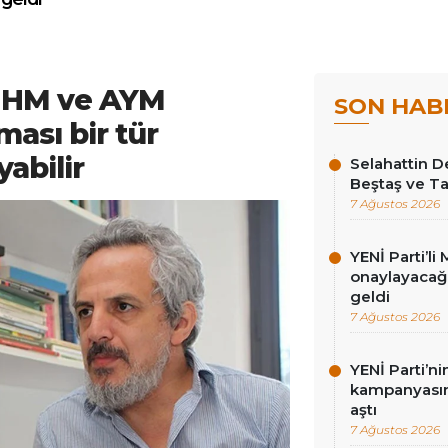
İHM ve AYM
SON HAB
ması bir tür
abilir
Selahattin D
Beştaş ve Ta
7 Ağustos 2026
YENİ Parti’li 
onaylayacağız
geldi
7 Ağustos 2026
YENİ Parti’n
kampanyasınd
aştı
7 Ağustos 2026