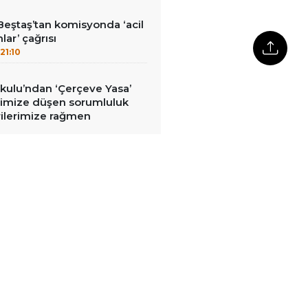
Beştaş’tan komisyonda ‘acil
lar’ çağrısı
21:10
kulu’ndan ‘Çerçeve Yasa’
erimize düşen sorumluluk
rilerimize rağmen
20:39