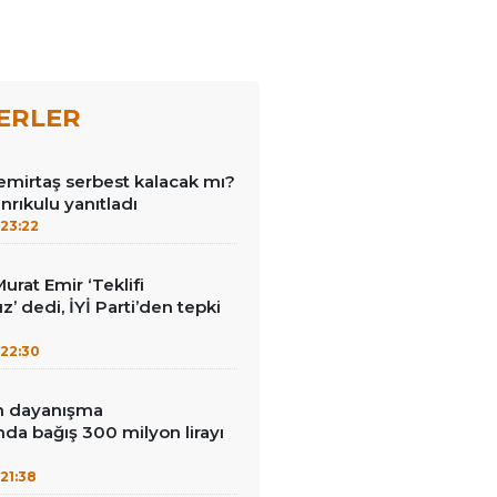
ERLER
emirtaş serbest kalacak mı?
nrıkulu yanıtladı
23:22
Murat Emir ‘Teklifi
’ dedi, İYİ Parti’den tepki
22:30
in dayanışma
a bağış 300 milyon lirayı
21:38