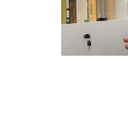
İlke TV
YAYINLANMA:
GÜN
20 ŞUBAT 2026 15:26
…