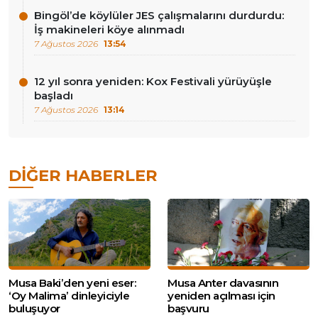
Bingöl’de köylüler JES çalışmalarını durdurdu:
İş makineleri köye alınmadı
7 Ağustos 2026
13:54
12 yıl sonra yeniden: Kox Festivali yürüyüşle
başladı
7 Ağustos 2026
13:14
DIĞER HABERLER
Musa Baki’den yeni eser:
Musa Anter davasının
‘Oy Malima’ dinleyiciyle
yeniden açılması için
buluşuyor
başvuru