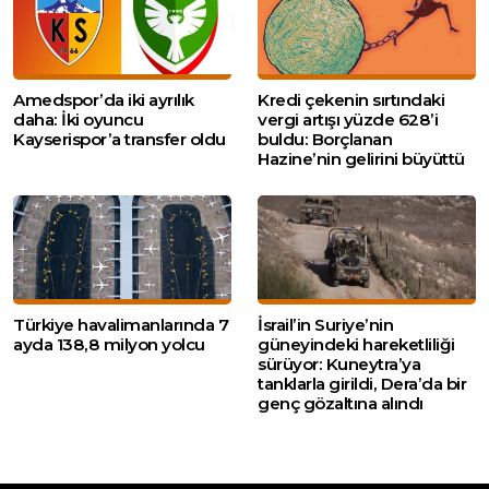
Amedspor’da iki ayrılık
Kredi çekenin sırtındaki
daha: İki oyuncu
vergi artışı yüzde 628’i
Kayserispor’a transfer oldu
buldu: Borçlanan
Hazine’nin gelirini büyüttü
Türkiye havalimanlarında 7
İsrail’in Suriye’nin
ayda 138,8 milyon yolcu
güneyindeki hareketliliği
sürüyor: Kuneytra’ya
tanklarla girildi, Dera’da bir
genç gözaltına alındı