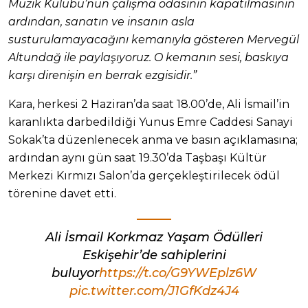
Müzik Kulübü’nün çalışma odasının kapatılmasının
ardından, sanatın ve insanın asla
susturulamayacağını kemanıyla gösteren Mervegül
Altundağ ile paylaşıyoruz. O kemanın sesi, baskıya
karşı direnişin en berrak ezgisidir.”
Kara, herkesi 2 Haziran’da saat 18.00’de, Ali İsmail’in
karanlıkta darbedildiği Yunus Emre Caddesi Sanayi
Sokak’ta düzenlenecek anma ve basın açıklamasına;
ardından aynı gün saat 19.30’da Taşbaşı Kültür
Merkezi Kırmızı Salon’da gerçekleştirilecek ödül
törenine davet etti.
Ali İsmail Korkmaz Yaşam Ödülleri
Eskişehir’de sahiplerini
buluyor
https://t.co/G9YWEplz6W
pic.twitter.com/J1GfKdz4J4