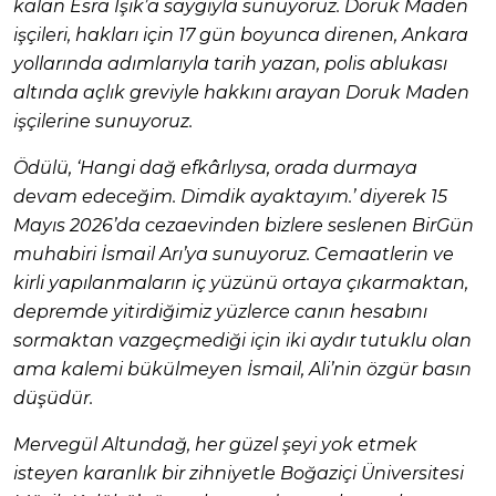
kalan Esra Işık’a saygıyla sunuyoruz. Doruk Maden
işçileri, hakları için 17 gün boyunca direnen, Ankara
yollarında adımlarıyla tarih yazan, polis ablukası
altında açlık greviyle hakkını arayan Doruk Maden
işçilerine sunuyoruz.
Ödülü, ‘Hangi dağ efkârlıysa, orada durmaya
devam edeceğim. Dimdik ayaktayım.’ diyerek 15
Mayıs 2026’da cezaevinden bizlere seslenen BirGün
muhabiri İsmail Arı’ya sunuyoruz. Cemaatlerin ve
kirli yapılanmaların iç yüzünü ortaya çıkarmaktan,
depremde yitirdiğimiz yüzlerce canın hesabını
sormaktan vazgeçmediği için iki aydır tutuklu olan
ama kalemi bükülmeyen İsmail, Ali’nin özgür basın
düşüdür.
Mervegül Altundağ, her güzel şeyi yok etmek
isteyen karanlık bir zihniyetle Boğaziçi Üniversitesi