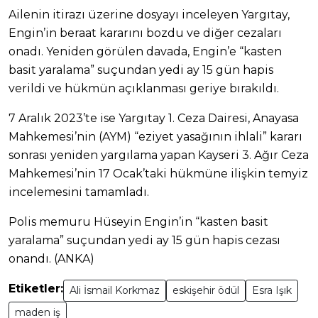
Ailenin itirazı üzerine dosyayı inceleyen Yargıtay,
Engin’in beraat kararını bozdu ve diğer cezaları
onadı. Yeniden görülen davada, Engin’e “kasten
basit yaralama” suçundan yedi ay 15 gün hapis
verildi ve hükmün açıklanması geriye bırakıldı.
7 Aralık 2023’te ise Yargıtay 1. Ceza Dairesi, Anayasa
Mahkemesi’nin (AYM) “eziyet yasağının ihlali” kararı
sonrası yeniden yargılama yapan Kayseri 3. Ağır Ceza
Mahkemesi’nin 17 Ocak’taki hükmüne ilişkin temyiz
incelemesini tamamladı.
Polis memuru Hüseyin Engin’in “kasten basit
yaralama” suçundan yedi ay 15 gün hapis cezası
onandı. (ANKA)
Etiketler:
Ali İsmail Korkmaz
eskişehir ödül
Esra Işık
maden iş