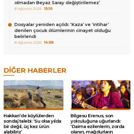
olmadan Beyaz Saray değiştirilemez’
8 Ağustos 2026
15:10
Dosyalar yeniden açıldı: ‘Kaza’ ve ‘intihar’
denilen çocuk ölümlerinin cinayet olduğu
belirlendi
8 Ağustos 2026
14:56
DIĞER HABERLER
Hakkari’de köylülerden
Bilgesu Erenus, son
sondaj talebi: ‘Su olsa yılda
yolculuğuna uğurlandı:
bir değil, üç kez ürün
‘Daima ezilenlerin, zorda
alabiliriz’
olanın, mağdurların