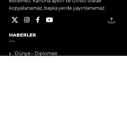
edilemez. Kanuna aykırı ve izinsiz olarak
kopyalanamaz, başka yerde yayınlanamaz.
HABERLER
Dünya – Diplomasi
Kültür Sanat
Ekonomi – Emek
Bilim & Teknoloji
Spor
KVKK BILGILENDIRMESI