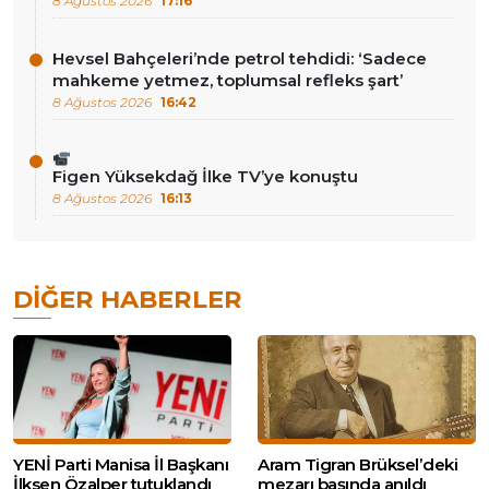
8 Ağustos 2026
17:16
Hevsel Bahçeleri’nde petrol tehdidi: ‘Sadece
mahkeme yetmez, toplumsal refleks şart’
8 Ağustos 2026
16:42
Figen Yüksekdağ İlke TV’ye konuştu
8 Ağustos 2026
16:13
DIĞER HABERLER
YENİ Parti Manisa İl Başkanı
Aram Tigran Brüksel’deki
İlksen Özalper tutuklandı
mezarı başında anıldı