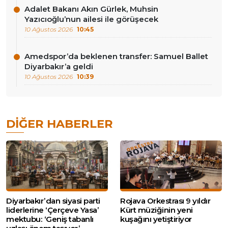
Adalet Bakanı Akın Gürlek, Muhsin
Yazıcıoğlu’nun ailesi ile görüşecek
10 Ağustos 2026
10:45
Amedspor’da beklenen transfer: Samuel Ballet
Diyarbakır’a geldi
10 Ağustos 2026
10:39
DIĞER HABERLER
Diyarbakır’dan siyasi parti
Rojava Orkestrası 9 yıldır
liderlerine ‘Çerçeve Yasa’
Kürt müziğinin yeni
mektubu: ‘Geniş tabanlı
kuşağını yetiştiriyor