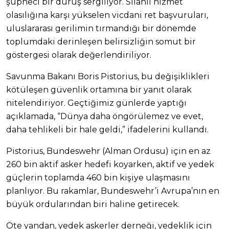
şüpheci bir duruş sergiliyor. Silahlı hizmet
olasılığına karşı yükselen vicdani ret başvuruları,
uluslararası gerilimin tırmandığı bir dönemde
toplumdaki derinleşen belirsizliğin somut bir
göstergesi olarak değerlendiriliyor.
Savunma Bakanı Boris Pistorius, bu değişiklikleri
kötüleşen güvenlik ortamına bir yanıt olarak
nitelendiriyor. Geçtiğimiz günlerde yaptığı
açıklamada, “Dünya daha öngörülemez ve evet,
daha tehlikeli bir hale geldi,” ifadelerini kullandı.
Pistorius, Bundeswehr (Alman Ordusu) için en az
260 bin aktif asker hedefi koyarken, aktif ve yedek
güçlerin toplamda 460 bin kişiye ulaşmasını
planlıyor. Bu rakamlar, Bundeswehr’i Avrupa’nın en
büyük ordularından biri haline getirecek.
Öte yandan, yedek askerler derneği, yedeklik için