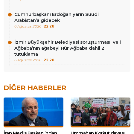
Cumhurbaşkanı Erdoğan yarın Suudi
Arabistan’a gidecek
6 Ağustos 2026
22:28
İzmir Büyükşehir Belediyesi soruşturması: Veli
Ağbaba’nın ağabeyi Hür Ağbaba dahil 2
tutuklama
6 Ağustos 2026
22:20
DIĞER HABERLER
İran Meclis Başkanı’ndan
Ummahan Korkut davası