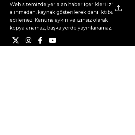
Web sitemizde yer alan haber içerikleri izin
alınmadan, kaynak gösterilerek dahi iktibas
edilemez. Kanuna aykırı ve izinsiz olarak
kopyalanamaz, başka yerde yayınlanamaz.
HABERLER
Dünya – Diplomasi
Kültür Sanat
Ekonomi – Emek
Bilim & Teknoloji
Spor