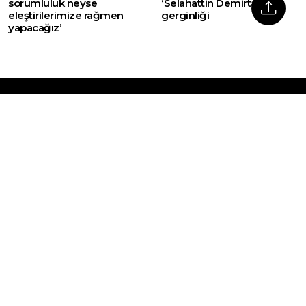
sorumluluk neyse
‘Selahattin Demirtaş’
eleştirilerimize rağmen
gerginliği
yapacağız’
Web sitemizde yer alan haber içerikleri izin
alınmadan, kaynak gösterilerek dahi iktibas
edilemez. Kanuna aykırı ve izinsiz olarak
kopyalanamaz, başka yerde yayınlanamaz.
HABERLER