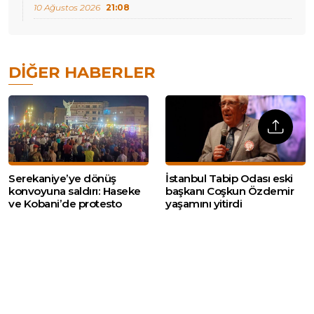
10 Ağustos 2026
21:08
DIĞER HABERLER
Serekaniye’ye dönüş
İstanbul Tabip Odası eski
konvoyuna saldırı: Haseke
başkanı Coşkun Özdemir
ve Kobani’de protesto
yaşamını yitirdi
Trump’tan İran’a ‘tazminat
İran Dini Lideri