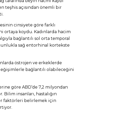
ğ tarafında beyin hacmi kaybı
 teşhis açısından önemli bir
i.
sinin cinsiyete göre farklı
ni ortaya koydu. Kadınlarda hacim
lgıyla bağlantılı sol orta temporal
ğunlukla sağ entorhinal kortekste
ınlarda östrojen ve erkeklerde
eğişimlerle bağlantılı olabileceğini
lerine göre ABD’de 7,2 milyondan
r. Bilim insanları, hastalığın
 faktörleri belirlemek için
tiyor.