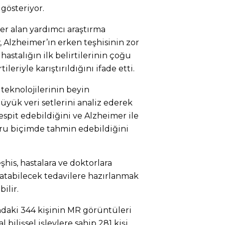
 gösteriyor.
er alan yardımcı araştırma
Alzheimer’ın erken teşhisinin zor
hastalığın ilk belirtilerinin çoğu
eriyle karıştırıldığını ifade etti.
eknolojilerinin beyin
üyük veri setlerini analiz ederek
espit edebildiğini ve Alzheimer ile
oğru biçimde tahmin edebildiğini
şhis, hastalara ve doktorlara
şlatabilecek tedavilere hazırlanmak
ilir.
ındaki 344 kişinin MR görüntüleri
 bilişsel işlevlere sahip 281 kişi,