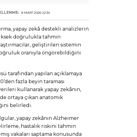
ELLENME:
8 MART 2026 22:34
ırma, yapay zekâ destekli analizlerin
yüksek doğrulukla tahmin
ştırmacılar, geliştirilen sistemin
doğruluk oranıyla öngörebildiğini
üsü tarafından yapılan açıklamaya
0’den fazla beyin taraması
verileri kullanarak yapay zekânın,
de ortaya çıkan anatomik
ini belirledi.
lgular, yapay zekânın Alzheimer
elirleme, hastalık riskini tahmin
emiş vakaları saptama konusunda