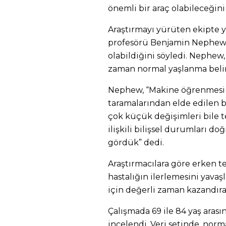
önemli bir araç olabileceğini
Araştırmayı yürüten ekipte y
profesörü Benjamin Nephew, 
olabildiğini söyledi. Nephew, 
zaman normal yaşlanma belirtil
Nephew, “Makine öğrenmesi t
taramalarından elde edilen b
çok küçük değişimleri bile t
ilişkili bilişsel durumları d
gördük” dedi.
Araştırmacılara göre erken te
hastalığın ilerlemesini yava
için değerli zaman kazandırab
Çalışmada 69 ile 84 yaş aras
incelendi. Veri setinde, normal