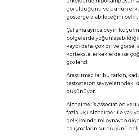
erkeklerde hipokampusun sa
görüldüğünü ve bunun erken
gösterge olabileceğini belirtt
Çalışma ayrıca beyin küçülme
bölgelerde yoğunlaşabildiği
kaybı daha çok dil ve görsel a
kortekste, erkeklerde ise ço
gözlendi.
Araştırmacılar bu farkın, kad
testosteron seviyelerindeki d
düşünüyor.
Alzheimer’s Association veri
fazla kişi Alzheimer ile yaşıyo
gelişiminde rol oynayan diğer
çalışmaların sürdüğünü belir