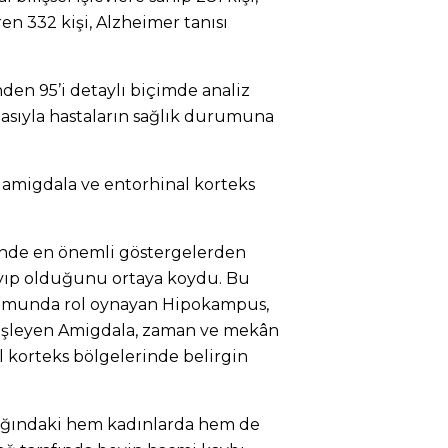
ren 332 kişi, Alzheimer tanısı
den 95’i detaylı biçimde analiz
asıyla hastaların sağlık durumuna
 amigdala ve entorhinal korteks
inde en önemli göstergelerden
yıp olduğunu ortaya koydu. Bu
uşumunda rol oynayan Hipokampus,
 işleyen Amigdala, zaman ve mekân
al korteks bölgelerinde belirgin
alığındaki hem kadınlarda hem de