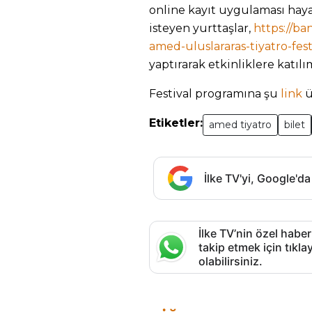
online kayıt uygulaması haya
isteyen yurttaşlar,
https://ban
amed-uluslararas-tiyatro-fest
yaptırarak etkinliklere katıl
Festival programına şu
link
ü
Etiketler:
amed tiyatro
bilet
İlke TV'yi, Google'da
İlke TV’nin özel haber
takip etmek için tık
olabilirsiniz.