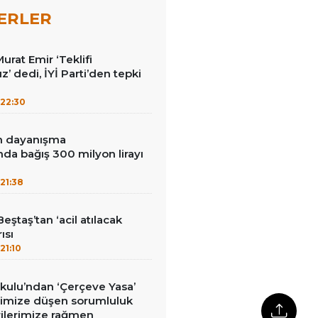
ERLER
Murat Emir ‘Teklifi
’ dedi, İYİ Parti’den tepki
22:30
in dayanışma
a bağış 300 milyon lirayı
21:38
eştaş’tan ‘acil atılacak
ısı
21:10
kulu’ndan ‘Çerçeve Yasa’
erimize düşen sorumluluk
rilerimize rağmen