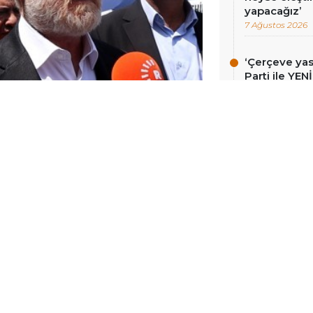
yapacağız’
7 Ağustos 2026
‘Çerçeve ya
Parti ile YEN
Demirtaş’ ge
7 Ağustos 2026
i Partisi (DEM Parti) okul
 gönderdiği heyet Kahramanmaraş’a