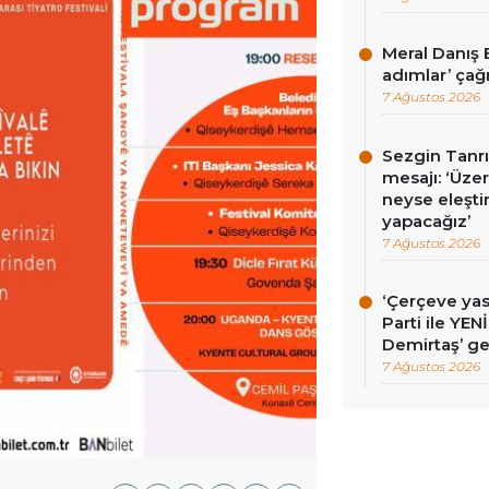
Meral Danış B
adımlar’ çağr
7 Ağustos 2026
Sezgin Tanrı
mesajı: ‘Üz
neyse eleşti
yapacağız’
7 Ağustos 2026
‘Çerçeve ya
Parti ile YEN
Demirtaş’ ge
7 Ağustos 2026