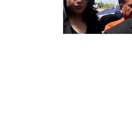
Haber Merkezi
YAYINLANMA:
16 NISAN 2026 14:26
Halkların Eşitlik ve Demokras
katliamının ardından kente