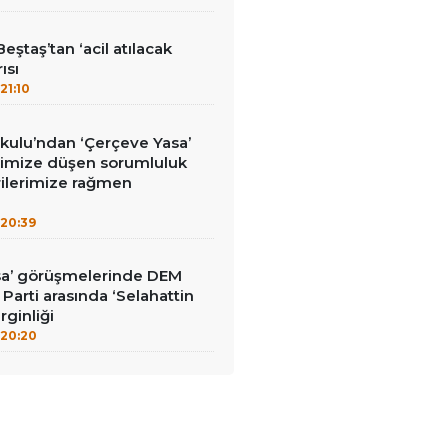
eştaş’tan ‘acil atılacak
ısı
21:10
kulu’ndan ‘Çerçeve Yasa’
erimize düşen sorumluluk
rilerimize rağmen
20:39
sa’ görüşmelerinde DEM
İ Parti arasında ‘Selahattin
rginliği
20:20