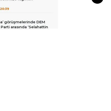
20:39
sa’ görüşmelerinde DEM
İ Parti arasında ‘Selahattin
rginliği
20:20