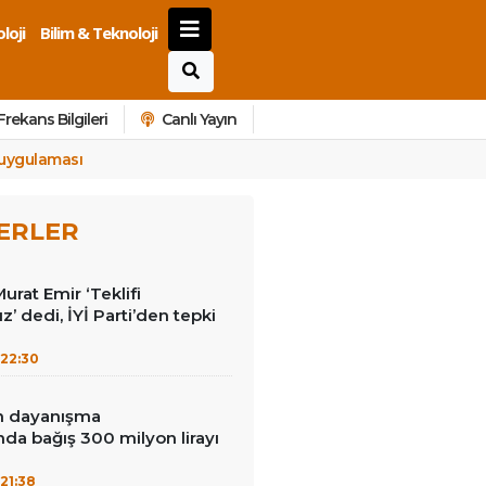
loji
Bilim & Teknoloji
Frekans Bilgileri
Canlı Yayın
t uygulaması
ERLER
Murat Emir ‘Teklifi
’ dedi, İYİ Parti’den tepki
22:30
in dayanışma
a bağış 300 milyon lirayı
21:38