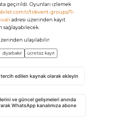
ta geçirildi. Oyunları izlemek
bilet.com.tr/tr/event-groups/11-
ivali
⁠ adresi üzerinden kayıt
ım sağlayabilecek.
zerinden ulaşılabilir:
diyarbakır
ücretsiz kayıt
 tercih edilen kaynak olarak ekleyin
lerini ve güncel gelişmeleri anında
layarak WhatsApp kanalımıza abone