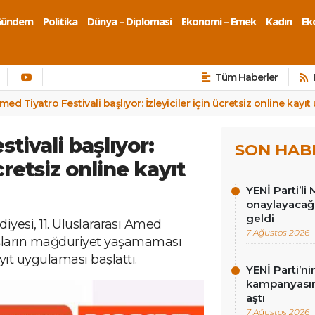
Gündem
Politika
Dünya – Diplomasi
Ekonomi – Emek
Kadın
Eko
Tüm Haberler
med Tiyatro Festivali başlıyor: İzleyiciler için ücretsiz online kayı
tivali başlıyor:
SON HAB
ücretsiz online kayıt
YENİ Parti’li 
onaylayacağız
geldi
iyesi, 11. Uluslararası Amed
7 Ağustos 2026
taşların mağduriyet yaşamaması
yıt uygulaması başlattı.
YENİ Parti’n
kampanyasınd
aştı
7 Ağustos 2026