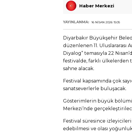
Haber Merkezi
YAYINLANMA:
16 NISAN 2026 15:05
Diyarbakır Büyükşehir Beledi
düzenlenen 11. Uluslararası Am
Diyalog” temasıyla 22 Nisan’d
festivalde, farklı ülkelerden 
sahne alacak.
Festival kapsamında çok sayı
sanatseverlerle buluşacak.
Gösterimlerin büyük bölüm
Merkezi’nde gerçekleştirilec
Festival süresince izleyiciler
edebilmesi ve olası yoğunlu