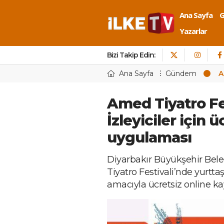
Ana Sayfa
Yazarlar
Bizi Takip Edin:
Ana Sayfa
Gündem
A
Amed Tiyatro Fes
İzleyiciler için 
uygulaması
Diyarbakır Büyükşehir Beled
Tiyatro Festivali’nde yurt
amacıyla ücretsiz online ka