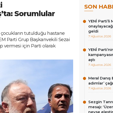
i
SON HAB
ta: Sorumlular
YENİ Parti’li 
onaylayacağız
geldi
n çocukların tutulduğu hastane
7 Ağustos 2026
 Parti Grup Başkanvekili Sezai
p vermesi için Parti olarak
YENİ Parti’n
kampanyasınd
aştı
7 Ağustos 2026
Meral Danış B
adımlar’ çağr
7 Ağustos 2026
Sezgin Tanrı
mesajı: ‘Üz
neyse eleşti