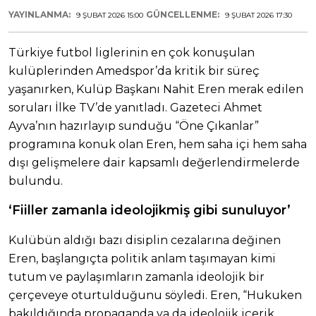
YAYINLANMA:
GÜNCELLENME:
9 ŞUBAT 2026 15:00
9 ŞUBAT 2026 17:30
Türkiye futbol liglerinin en çok konuşulan
kulüplerinden Amedspor’da kritik bir süreç
yaşanırken, Kulüp Başkanı Nahit Eren merak edilen
soruları İlke TV’de yanıtladı. Gazeteci Ahmet
Ayva’nın hazırlayıp sunduğu “Öne Çıkanlar”
programına konuk olan Eren, hem saha içi hem saha
dışı gelişmelere dair kapsamlı değerlendirmelerde
bulundu.
‘Fiiller zamanla ideolojikmiş gibi sunuluyor’
Kulübün aldığı bazı disiplin cezalarına değinen
Eren, başlangıçta politik anlam taşımayan kimi
tutum ve paylaşımların zamanla ideolojik bir
çerçeveye oturtulduğunu söyledi. Eren, “Hukuken
bakıldığında propaganda ya da ideolojik içerik