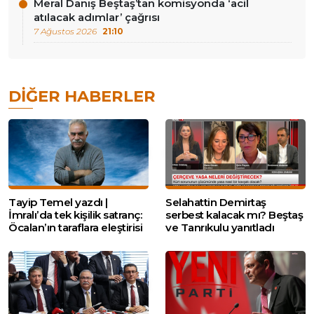
Meral Danış Beştaş’tan komisyonda ‘acil
atılacak adımlar’ çağrısı
7 Ağustos 2026
21:10
DIĞER HABERLER
Tayip Temel yazdı |
Selahattin Demirtaş
İmralı’da tek kişilik satranç:
serbest kalacak mı? Beştaş
Öcalan’ın taraflara eleştirisi
ve Tanrıkulu yanıtladı