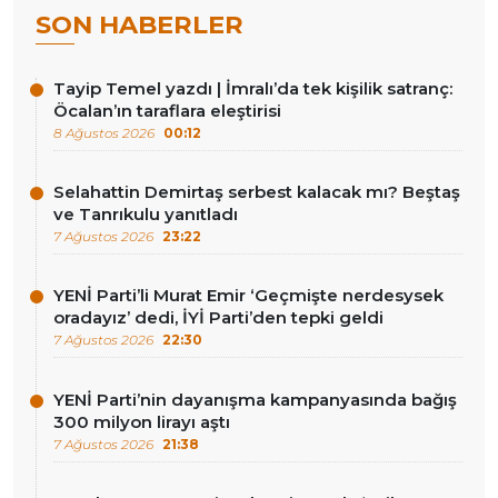
SON HABERLER
Tayip Temel yazdı | İmralı’da tek kişilik satranç:
Öcalan’ın taraflara eleştirisi
8 Ağustos 2026
00:12
Selahattin Demirtaş serbest kalacak mı? Beştaş
ve Tanrıkulu yanıtladı
7 Ağustos 2026
23:22
YENİ Parti’li Murat Emir ‘Geçmişte nerdesysek
oradayız’ dedi, İYİ Parti’den tepki geldi
7 Ağustos 2026
22:30
YENİ Parti’nin dayanışma kampanyasında bağış
300 milyon lirayı aştı
7 Ağustos 2026
21:38