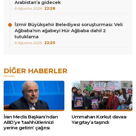
Arabistan’a gidecek
6 Ağustos 2026
22:28
İzmir Büyükşehir Belediyesi soruşturması: Veli
Ağbaba’nın ağabeyi Hür Ağbaba dahil 2
tutuklama
6 Ağustos 2026
22:20
DIĞER HABERLER
İran Meclis Başkanı’ndan
Ummahan Korkut davası
ABD’ye ‘taahhütlerinizi
Yargıtay’a taşındı
yerine getirin’ çağrısı