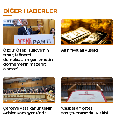
DIĞER HABERLER
Özgür Özel: ‘Türkiye’nin
Altın fiyatları yüseldi
stratejik önemi
demokrasinin gerilemesini
görmemenin mazereti
olamaz’
Çerçeve yasa kanun teklifi
‘Casperlar’ çetesi
Adalet Komisyonu’nda
soruşturmasında 149 kişi