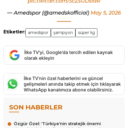
pic.twitter.com/ScZsUDsiaR
— Amedspor (@amedskofficial)
May 5, 2026
Etiketler:
amedspor
şampiyon
süper lig
İlke TV'yi, Google'da tercih edilen kaynak
olarak ekleyin
İlke TV’nin özel haberlerini ve güncel
gelişmeleri anında takip etmek için tıklayarak
WhatsApp kanalımıza abone olabilirsiniz.
SON HABERLER
Özgür Özel: ‘Türkiye’nin stratejik önemi