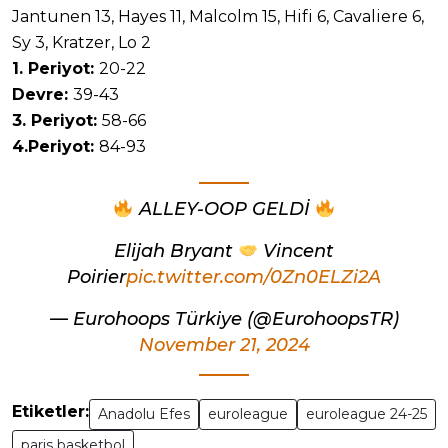
Jantunen 13, Hayes 11, Malcolm 15, Hifi 6, Cavaliere 6,
Sy 3, Kratzer, Lo 2
1. Periyot:
20-22
Devre:
39-43
3. Periyot:
58-66
4.Periyot:
84-93
ALLEY-OOP GELDİ
Elijah Bryant
Vincent
Poirier
pic.twitter.com/0Zn0ELZi2A
— Eurohoops Türkiye (@EurohoopsTR)
November 21, 2024
Etiketler:
Anadolu Efes
euroleague
euroleague 24-25
paris basketbol