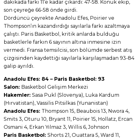
dakikada farkı 11’e kadar çıkardı: 47-58. Konuk ekip,
son çeyreğe 66-58 önde girdi.
Dördüncü çeyrekte Anadolu Efes, Poirier ve
Thompson’ın kazandırdığı sayılarla farkı azaltmaya
çalıştı. Paris Basketbol, kritik anlarda bulduğu
basketlerle farkın 6 sayının altına inmesine izin
vermedi. Fransa temsilcisi, son bölümde serbest atış
çizgisinden kaydettiği sayılarla karşılaşmadan 93-84
galip ayrıldı.
Anadolu Efes: 84 – Paris Basketbol: 93
Salon:
Basketbol Gelişim Merkezi
Hakemler:
Sasa Pukl (Slovenya), Luka Kardum
(Hırvatistan), Vassilis Pitsilkas (Yunanistan)
Anadolu Efes:
Thompson 15, Beaubois 13, Nwora 4,
Smits 3, Oturu 10, Bryant 11, Poirier 15, Hollatz, Ercan
Osmani 4, Erkan Yılmaz 3, Willis 6, Johnson
Paris Basketbol:
Shorts 21, Ouattara 5, Ward 11,