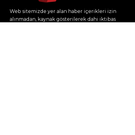
Web sitemizde yer alan haber içerikleri izin
alınmadan, kaynak gösterilerek dahi iktibas
edilemez. Kanuna aykırı ve izinsiz olarak
kopyalanamaz, başka yerde yayınlanamaz.
HABERLER
Dünya – Diplomasi
Kültür Sanat
Ekonomi – Emek
Bilim & Teknoloji
Spor