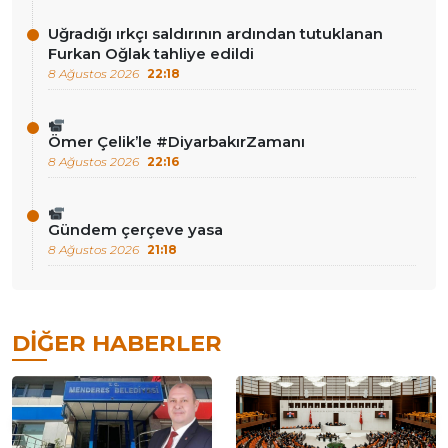
Uğradığı ırkçı saldırının ardından tutuklanan
Furkan Oğlak tahliye edildi
8 Ağustos 2026
22:18
Ömer Çelik’le #DiyarbakırZamanı
8 Ağustos 2026
22:16
Gündem çerçeve yasa
8 Ağustos 2026
21:18
DIĞER HABERLER