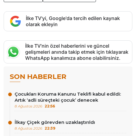
İlke TV'yi, Google'da tercih edilen kaynak
olarak ekleyin
İlke TV’nin özel haberlerini ve güncel
gelişmeleri anında takip etmek için tıklayarak
WhatsApp kanalımıza abone olabilirsiniz.
SON HABERLER
Çocukları Koruma Kanunu Teklifi kabul edildi:
Artık ‘adli süreçteki çocuk’ denecek
8 Ağustos 2026
22:56
İlkay Çiçek görevden uzaklaştırıldı
8 Ağustos 2026
22:39