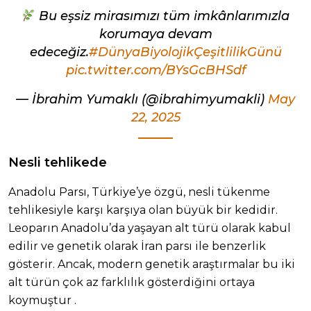
Bu eşsiz mirasımızı tüm imkânlarımızla
korumaya devam
edeceğiz.
#DünyaBiyolojikÇeşitlilikGünü
pic.twitter.com/BYsGcBHSdf
— İbrahim Yumaklı (@ibrahimyumakli)
May
22, 2025
Nesli tehlikede
Anadolu Parsı, Türkiye’ye özgü, nesli tükenme
tehlikesiyle karşı karşıya olan büyük bir kedidir.
Leoparın Anadolu’da yaşayan alt türü olarak kabul
edilir ve genetik olarak İran parsı ile benzerlik
gösterir. Ancak, modern genetik araştırmalar bu iki
alt türün çok az farklılık gösterdiğini ortaya
koymuştur .