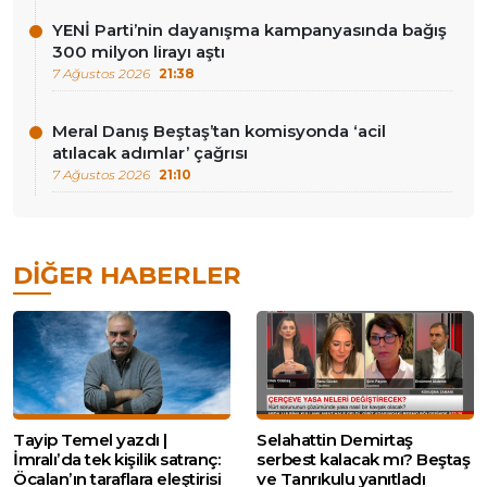
YENİ Parti’nin dayanışma kampanyasında bağış
300 milyon lirayı aştı
7 Ağustos 2026
21:38
Meral Danış Beştaş’tan komisyonda ‘acil
atılacak adımlar’ çağrısı
7 Ağustos 2026
21:10
DIĞER HABERLER
Tayip Temel yazdı |
Selahattin Demirtaş
İmralı’da tek kişilik satranç:
serbest kalacak mı? Beştaş
Öcalan’ın taraflara eleştirisi
ve Tanrıkulu yanıtladı