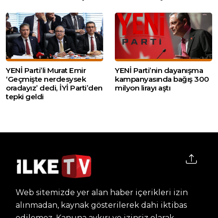
YENİ Parti’li Murat Emir
YENİ Parti’nin dayanışma
‘Geçmişte nerdesysek
kampanyasında bağış 300
oradayız’ dedi, İYİ Parti’den
milyon lirayı aştı
tepki geldi
Web sitemizde yer alan haber içerikleri izin
alınmadan, kaynak gösterilerek dahi iktibas
edilemez. Kanuna aykırı ve izinsiz olarak