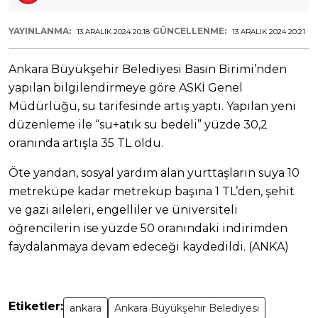
YAYINLANMA:
GÜNCELLENME:
13 ARALIK 2024 20:18
13 ARALIK 2024 20:21
Ankara Büyükşehir Belediyesi Basın Birimi’nden
yapılan bilgilendirmeye göre ASKİ Genel
Müdürlüğü, su tarifesinde artış yaptı. Yapılan yeni
düzenleme ile “su+atık su bedeli” yüzde 30,2
oranında artışla 35 TL oldu.
Öte yandan, sosyal yardım alan yurttaşların suya 10
metreküpe kadar metreküp başına 1 TL’den, şehit
ve gazi aileleri, engelliler ve üniversiteli
öğrencilerin ise yüzde 50 oranındaki indirimden
faydalanmaya devam edeceği kaydedildi. (ANKA)
Etiketler:
ankara
Ankara Büyükşehir Belediyesi