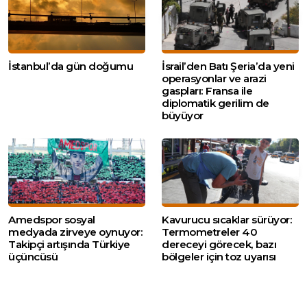
İstanbul’da gün doğumu
İsrail’den Batı Şeria’da yeni
operasyonlar ve arazi
gaspları: Fransa ile
diplomatik gerilim de
büyüyor
Amedspor sosyal
Kavurucu sıcaklar sürüyor:
medyada zirveye oynuyor:
Termometreler 40
Takipçi artışında Türkiye
dereceyi görecek, bazı
üçüncüsü
bölgeler için toz uyarısı