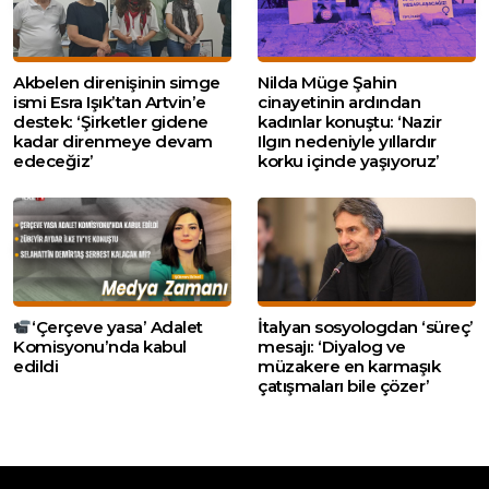
Akbelen direnişinin simge
Nilda Müge Şahin
ismi Esra Işık’tan Artvin’e
cinayetinin ardından
destek: ‘Şirketler gidene
kadınlar konuştu: ‘Nazir
kadar direnmeye devam
Ilgın nedeniyle yıllardır
edeceğiz’
korku içinde yaşıyoruz’
‘Çerçeve yasa’ Adalet
İtalyan sosyologdan ‘süreç’
Komisyonu’nda kabul
mesajı: ‘Diyalog ve
edildi
müzakere en karmaşık
çatışmaları bile çözer’