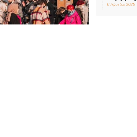
8 Ağustos 2026
TÜİK), Dünya Nüfus Günü dolayısıyla
s Günü Bültenini yayımladı.