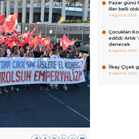
Pazar günü h
iller belli old
9 Ağustos 2026
Çocukları Ko
edildi: Artık
denecek
8 Ağustos 2026
İlkay Çiçek 
8 Ağustos 2026