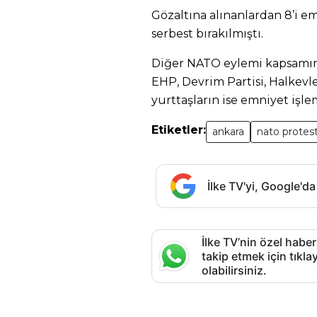
Gözaltına alınanlardan 8’i e
serbest bırakılmıştı.
Diğer NATO eylemi kapsamınd
EHP, Devrim Partisi, Halkevle
yurttaşların ise emniyet işle
Etiketler:
ankara
nato protes
İlke TV'yi, Google'da
İlke TV’nin özel haber
takip etmek için tık
olabilirsiniz.