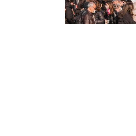
Haber Merkezi
YAYINLANMA:
9 TEMMUZ 2026 11:06
Türkiye İstatistik Kurumu (
hazırladığı 2026 Dünya Nüfu