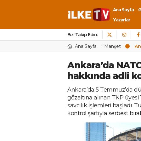
Ana Sayfa
Yazarlar
Bizi Takip Edin:
Ana Sayfa
Manşet
An
Ankara’da NATO 
hakkında adli ko
Ankara’da 5 Temmuz’da d
gözaltına alınan TKP üyesi 1
savcılık işlemleri başladı. 
kontrol şartıyla serbest bırak