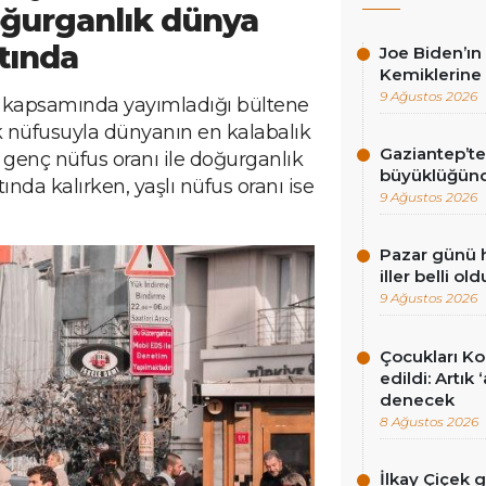
doğurganlık dünya
tında
Joe Biden’ın 
Kemiklerine 
9 Ağustos 2026
 kapsamında yayımladığı bültene
k nüfusuyla dünyanın en kalabalık
Gaziantep’te
e genç nüfus oranı ile doğurganlık
büyüklüğün
ında kalırken, yaşlı nüfus oranı ise
9 Ağustos 2026
Pazar günü h
iller belli old
9 Ağustos 2026
Çocukları Ko
edildi: Artık
denecek
8 Ağustos 2026
İlkay Çiçek 