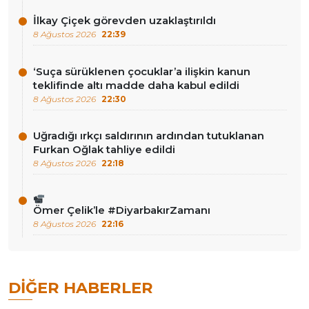
İlkay Çiçek görevden uzaklaştırıldı
8 Ağustos 2026
22:39
‘Suça sürüklenen çocuklar’a ilişkin kanun
teklifinde altı madde daha kabul edildi
8 Ağustos 2026
22:30
Uğradığı ırkçı saldırının ardından tutuklanan
Furkan Oğlak tahliye edildi
8 Ağustos 2026
22:18
Ömer Çelik’le #DiyarbakırZamanı
8 Ağustos 2026
22:16
DIĞER HABERLER