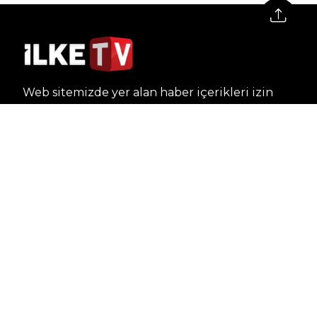
Web sitemizde yer alan haber içerikleri izin
alınmadan, kaynak gösterilerek dahi iktibas
edilemez. Kanuna aykırı ve izinsiz olarak
kopyalanamaz, başka yerde yayınlanamaz.
HABERLER
Dünya – Diplomasi
Kültür Sanat
Ekonomi – Emek