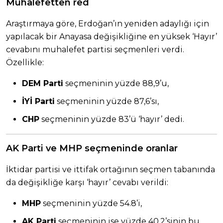
Muhalefetten red
Araştırmaya göre, Erdoğan’ın yeniden adaylığı için
yapılacak bir Anayasa değişikliğine en yüksek ‘Hayır’
cevabını muhalefet partisi seçmenleri verdi.
Özellikle:
DEM Parti
seçmeninin yüzde 88,9’u,
İYİ Parti
seçmeninin yüzde 87,6’sı,
CHP
seçmeninin yüzde 83’ü ‘hayır’ dedi.
AK Parti ve MHP seçmeninde oranlar
İktidar partisi ve ittifak ortağının seçmen tabanında
da değişikliğe karşı ‘hayır’ cevabı verildi:
MHP
seçmeninin yüzde 54.8’i,
AK Parti
seçmeninin ise yüzde 40,2’sinin bu