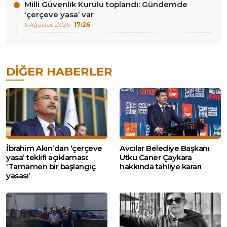
Milli Güvenlik Kurulu toplandı: Gündemde
‘çerçeve yasa’ var
6 Ağustos 2026
17:26
DIĞER HABERLER
İbrahim Akın’dan ‘çerçeve
Avcılar Belediye Başkanı
yasa’ teklifi açıklaması:
Utku Caner Çaykara
‘Tamamen bir başlangıç
hakkında tahliye kararı
yasası’