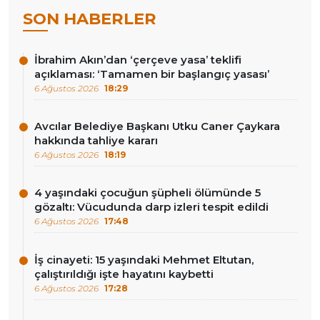
SON HABERLER
İbrahim Akın’dan ‘çerçeve yasa’ teklifi
açıklaması: ‘Tamamen bir başlangıç yasası’
6 Ağustos 2026
18:29
Avcılar Belediye Başkanı Utku Caner Çaykara
hakkında tahliye kararı
6 Ağustos 2026
18:19
4 yaşındaki çocuğun şüpheli ölümünde 5
gözaltı: Vücudunda darp izleri tespit edildi
6 Ağustos 2026
17:48
İş cinayeti: 15 yaşındaki Mehmet Eltutan,
çalıştırıldığı işte hayatını kaybetti
6 Ağustos 2026
17:28