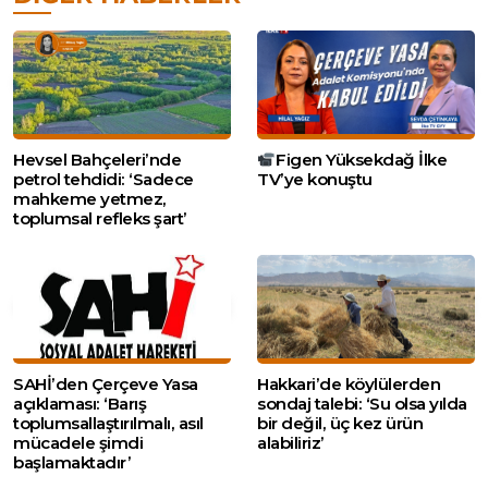
Hevsel Bahçeleri’nde
Figen Yüksekdağ İlke
petrol tehdidi: ‘Sadece
TV’ye konuştu
mahkeme yetmez,
toplumsal refleks şart’
SAHİ’den Çerçeve Yasa
Hakkari’de köylülerden
açıklaması: ‘Barış
sondaj talebi: ‘Su olsa yılda
toplumsallaştırılmalı, asıl
bir değil, üç kez ürün
mücadele şimdi
alabiliriz’
başlamaktadır’