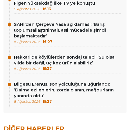
Figen Yüksekdağ İlke TV’ye konuştu
8 Ağustos 2026
16:13
SAHİ’den Çerçeve Yasa açıklaması: ‘Barış
toplumsallaştırılmalı, asıl mücadele şimdi
başlamaktadır’
8 Ağustos 2026
16:07
Hakkari’de köylülerden sondaj talebi: ‘Su olsa
yılda bir değil, üç kez ürün alabiliriz’
8 Ağustos 2026
15:37
Bilgesu Erenus, son yolculuğuna uğurlandı:
‘Daima ezilenlerin, zorda olanın, mağdurların
yanında oldu’
8 Ağustos 2026
15:27
DIĞER HABERLER