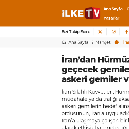
Ana Sayfa
Yazarlar
Bizi Takip Edin:
Ana Sayfa
Manşet
İr
İran’dan Hürmüz 
geçecek gemile
askeri gemiler 
İran Silahlı Kuvvetleri, Hü
müdahale ya da trafiği ak
askeri gemilerin hedef alı
ordusunun, İran’a uyguladı
İran’a ulaşmaya çalışan bir
alarak etkisiz hale getirdiği b