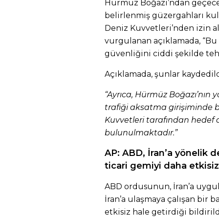
Hürmüz Boğazı’ndan geçecek
belirlenmiş güzergahları ku
Deniz Kuvvetleri’nden izin 
vurgulanan açıklamada, “Bu d
güvenliğini ciddi şekilde tehl
Açıklamada, şunlar kaydedild
“Ayrıca, Hürmüz Boğazı’nın
trafiği aksatma girişiminde b
Kuvvetleri tarafından hedef
bulunulmaktadır.”
AP: ABD, İran’a yönelik 
ticari gemiyi daha etkisiz
ABD ordusunun, İran’a uygul
İran’a ulaşmaya çalışan bir b
etkisiz hale getirdiği bildirild