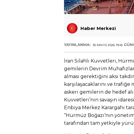
Haber Merkezi
YAYINLANMA:
GÜN
30 MAYIS 2026 19:45
İran Silahlı Kuvvetleri, Hü
gemilerin Devrim Muhafızla
alması gerektiğini aksi takdi
karşılaşacaklarını ve trafiğ
askeri gemilerin de hedef alın
Kuvvetleri’nin savaşın idare
Enbiya Merkez Karargahı tara
“Hürmüz Boğazı’nın yönetimin
tarafından tam yetkiyle yürüt