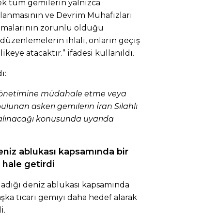
 tüm gemilerin yalnızca
llanmasının ve Devrim Muhafızları
almalarının zorunlu olduğu
üzenlemelerin ihlali, onların geçiş
ikeye atacaktır.” ifadesi kullanıldı.
i:
 yönetimine müdahale etme veya
ulunan askeri gemilerin İran Silahlı
 alınacağı konusunda uyarıda
deniz ablukası kapsamında bir
 hale getirdi
adığı deniz ablukası kapsamında
aşka ticari gemiyi daha hedef alarak
i.