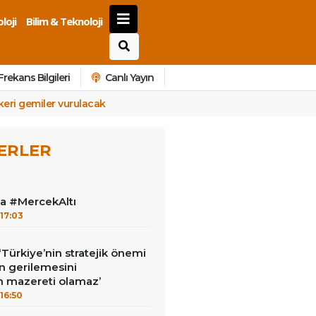
loji
Bilim & Teknoloji
Frekans Bilgileri
Canlı Yayın
keri gemiler vurulacak
ERLER
la #MercekAltı
17:03
‘Türkiye’nin stratejik önemi
n gerilemesini
 mazereti olamaz’
16:50