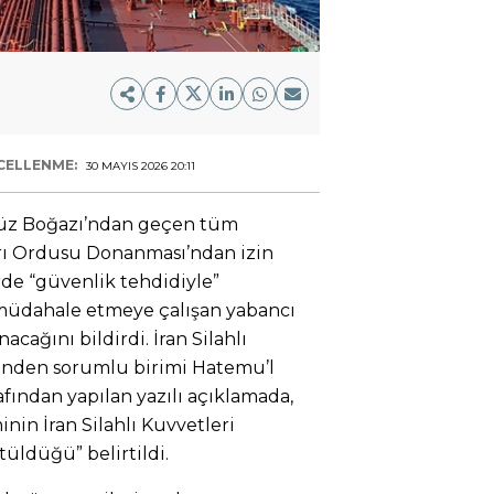
CELLENME:
30 MAYIS 2026 20:11
rmüz Boğazı’ndan geçen tüm
rı Ordusu Donanması’ndan izin
rde “güvenlik tehdidiyle”
e müdahale etmeye çalışan yabancı
acağını bildirdi. İran Silahlı
sinden sorumlu birimi Hatemu’l
fından yapılan yazılı açıklamada,
in İran Silahlı Kuvvetleri
üldüğü” belirtildi.