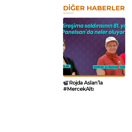
DIĞER HABERLER
Rojda Aslan’la
#MercekAltı