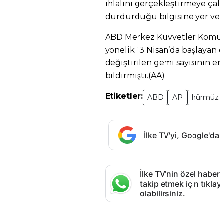
ihlalini gerçekleştirmeye çal
durdurduğu bilgisine yer ver
ABD Merkez Kuvvetler Komut
yönelik 13 Nisan’da başlayan
değiştirilen gemi sayısının 
bildirmişti.(AA)
Etiketler:
ABD
AP
hürmüz
İlke TV'yi, Google'da
İlke TV’nin özel haber
takip etmek için tık
olabilirsiniz.