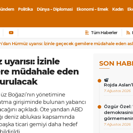
Gündem
Politika
Dünya – Diplomasi
Ekonomi – Emek
Kadın
Eko
Tüm Haberler
an’dan Hürmüz uyarısı: İzinle geçecek gemilere müdahale eden as
uyarısı: İzinle
SON HAB
re müdahale eden
vurulacak
Rojda Aslan’
7 Ağustos 2026
rmüz Boğazı’nın yönetimine
satma girişiminde bulunan yabancı
Özgür Özel: 
nacağını açıkladı. Öte yandan ABD
demokrasini
ğı deniz ablukası kapsamında
görmemenin
 başka ticari gemiyi daha hedef
7 Ağustos 2026
ildirildi.