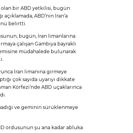
olan bir ABD yetkilisi, bugün
ğı açıklamada, ABD’nin İran’a
ü belirtti.
usunun, bugün, İran limanlarına
rmaya çalışan Gambiya bayraklı
 gemisine müdahalede bulunarak
ı.
oyunca İran limanına girmeye
ptığı çok sayıda uyarıyı dikkate
man Körfezi’nde ABD uçaklarınca
dı.
madığı ve geminin sürüklenmeye
ABD ordusunun şu ana kadar abluka